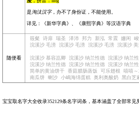
淩
，拼音：líng
是
淘汰汉字
，办不了身份证，不能使用。
详见：《新华字典》、《康熙字典》等汉语字典
筱粲
诗扉
瑞圣
泽沛
邦力
新泓
常震
姗闲
峻
浣溪沙 毛滂
浣溪沙 毛滂
浣溪沙 毛滂
浣溪沙 美
随便看
浣溪沙 慕容嵓卿
浣溪沙 纳兰性德
浣溪沙 纳兰
浣溪沙 纳兰性德
浣溪沙 纳兰性德
浣溪沙 纳兰
简单的黄油饼干
香菇腊肠蒸饭
可乐翅根
嘻嘻～2
南瓜饼
喇沙
小嶋海绵蛋糕
奥利奥酸奶
黑白芝
宝宝取名字大全收录352129条名字词条，基本涵盖了全部常