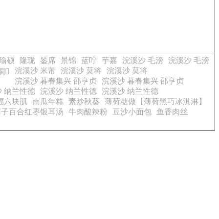
瑜硕
隆珑
鉴席
景锦
蓝咛
芋嘉
浣溪沙 毛滂
浣溪沙 毛滂
浣溪沙 米芾
浣溪沙 莫将
浣溪沙 莫将
礀
浣溪沙 暮春集兴 邵亨贞
浣溪沙 暮春集兴 邵亨贞
 纳兰性德
浣溪沙 纳兰性德
浣溪沙 纳兰性德
福六块肌
南瓜年糕
素炒秋葵
薄荷糖做【薄荷黑巧冰淇淋】
莲子百合红枣银耳汤
牛肉酸辣粉
豆沙小面包
鱼香肉丝