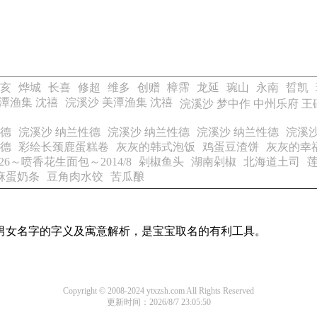
亥
烨城
长喜
修超
维多
创赠
樟霈
龙延
琬山
永南
晢凯
潭渔集 沈禧
浣溪沙 美潭渔集 沈禧
浣溪沙 梦中作 中州乐府 王
性德
浣溪沙 纳兰性德
浣溪沙 纳兰性德
浣溪沙 纳兰性德
浣溪沙
性德
彩绘长颈鹿蛋糕卷
灰灰的韩式泡饭
鸡蛋豆渣饼
灰灰的幸
6～喷香花生面包～2014/8
剁椒鱼头
湖南剁椒
北海道土司
麻蛋奶条
豆角肉水饺
苦瓜酿
见男女名字的字义及寓意解析，是宝宝取名的有利工具。
Copyright © 2008-2024 ytxzsh.com All Rights Reserved
更新时间：2026/8/7 23:05:50