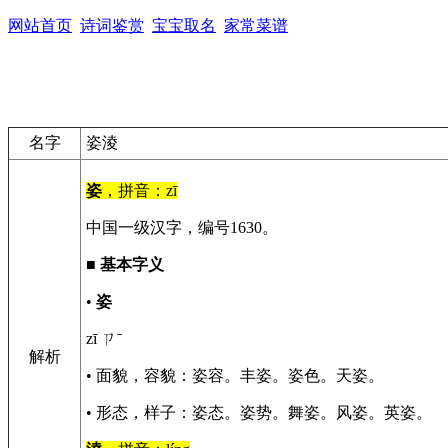
网站首页
诗词鉴赏
宝宝取名
家常菜谱
名字
姿淩
姿
，拼音：zī
中国一级汉字，编号1630。
■
基本字义
•
姿
zī ㄗˉ
解析
• 面貌，容貌：姿容。丰姿。姿色。天姿。
• 形态，样子：姿态。姿势。舞姿。风姿。英姿。