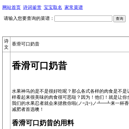
网站首页
诗词鉴赏
宝宝取名
家常菜谱
请输入您要查询的菜谱：
诗
香滑可口奶昔
文
香滑可口奶昔
水果神马的是不是很好吃呢？那么各式各样的肉食是不是
样看起来很美味的肉食很可恶哒？因为！他们！就是让你
我们的水果忍者就会来拯救你啦(ノ=Д=)ノ┻━┻来一
香滑可口奶昔的用料