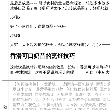
最后是成品～～ 所以食材的量自己拿捏噢，想吃多少放
就够自己喝了噢（哎呀说太多了忘传成品图了，好吧那就
步骤5
好了小伙伴们，这是成品～\^O^/
步骤6
人穷，买不起装饰的杯子，所以也就这样啦(ノ=Д=)ノ┻
香滑可口奶昔的烹饪技巧
这款饮品绝对的肥胖MM的救星！没错！香蕉可以清热-润肺-
血-生津润燥！这可不是说着玩儿的呢，——引自《中药大
【仿真核桃包】（发酵版）
盐酥鸡—面包糠版
新奥尔
夏日小食光：最爱香酥炸鸡翅
入门版西红柿炒蛋
豆角
油豆腐塞肉
自制酸梅汤
葱烧豆腐
秦淮小吃—煮干丝
糖醋莲花白
花儿为什么那样红
紫苏酸笋炒田螺肉
南
番茄西兰花色拉
细腻无籽的百香果酱
别张景嵩 梅尧臣
随
别张少府 高适
别张十三建封 杜甫
别张洗马枢诗 庾信