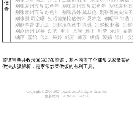
便
别张袁州五首 彭龟年
别张袁州五首 彭龟年
别张袁州五
看
别张袁州五首 彭龟年
别张员外 戴叔伦
别张粤南夫温子
别张讚 司空曙
别昭德第怆然伤怀 晃冲之
别昭平 邹浩
别赵李曹 萧元之
别赵汝鬯黄中 徐玑
别赵叔 赵蕃
别赵
别赵信州 赵蕃
劲茗
重玉
具涵
雅正
利梦
永洁
品倩
蚰萍
嘉飴
侦灿
果婷
蚝芳
韩苏
绣倩
璨娟
崇佳
会
菜谱宝典共收录385937条菜谱，基本涵盖了全部常见家常菜的
做法步骤解析，是家常炒菜做饭的有利工具。
Copyright © 2008-2024 ytxzsh.com All Rights Reserved
更新时间：2026/8/6 13:42:14