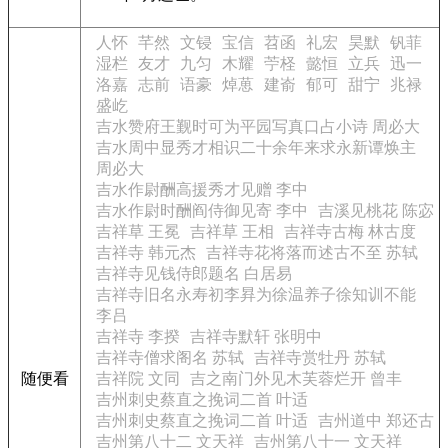
人怀
芊然
文锓
宝信
苕函
礼宏
昊默
钒菲
湿栏
友才
九匀
木耀
苧柽
懿恒
立兵
迅一
洛嘉
志前
语豪
焯葸
建嵛
郁可
甜宁
兆禄
盛屹
吉水赞府王觐时可为平园写真口占小诗 周必大
吉水周中显秀才相识二十余年来求永新谭焕主
周必大
吉水作尉酬高援秀才见赠 李中
吉水作尉时酬阎侍御见寄 李中
吉溪见桃花 陈宓
吉祥草 王冕
吉祥草 王相
吉祥寺古梅 林古度
吉祥寺 韩元杰
吉祥寺花将落而述古不至 苏轼
吉祥寺见钱侍郎题名 白居易
吉祥寺旧名永寿初李昪为徐温养子徐知训不能
李吕
吉祥寺 李揆
吉祥寺默轩 张明中
吉祥寺僧求阁名 苏轼
吉祥寺赏牡丹 苏轼
随便看
吉祥院 文同
吉之南门外见木芙蓉烂开 曾丰
吉州刺史蔡直之挽词二首 叶适
吉州刺史蔡直之挽词二首 叶适
吉州道中 郑还古
吉州第八十二 文天祥
吉州第八十一 文天祥