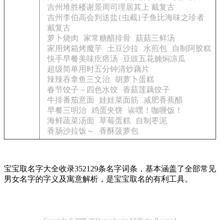
吉州堆胜楼谢景周司理居其上 戴复古
吉州李伯高会判送盐{虫截}子鱼比海味之珍者
戴复古
萝卜烧肉
家常糖醋排骨
菇菇三鲜汤
家用烤箱烤魔芋
土豆沙拉
水煎包
自制阿胶糕
快手早餐美味疙瘩汤
豆豉五花腩焖凉瓜
超级简单用时五分钟清炒藕片
辣辣吞拿鱼三文治
胡萝卜蛋糕
春节饺子－四色水饺
香菇莲藕饺子
牛排番茄意面
娃娃菜面筋
减肥香蕉醋
早餐三明治
鸡蛋夹饼
诶嘿！咖喱饭！
海鲜蔬菜汤面
草莓蛋糕
自制枣泥
香肠沙拉饭～
香酥菠萝包
宝宝取名字大全收录352129条名字词条，基本涵盖了全部常见
男女名字的字义及寓意解析，是宝宝取名的有利工具。