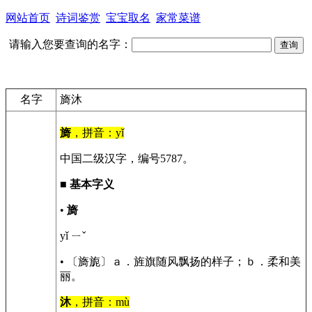
网站首页
诗词鉴赏
宝宝取名
家常菜谱
请输入您要查询的名字：
名字
旖沐
旖
，拼音：yǐ
中国二级汉字，编号5787。
■
基本字义
•
旖
yǐ ㄧˇ
• 〔旖旎〕ａ．旌旗随风飘扬的样子；ｂ．柔和美
丽。
沐
，拼音：mù