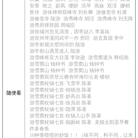
安香
映之
蔚凤
缨妍
洪琴
燕妹
双滢
娜稍
昝伶
游休禅师双峰寺 刘长卿
游修觉寺 杜甫
游修觉寺 陆游
游秀峰寺 胡珵
游秀峰寺 刘无降
游秀府择胜园 周端臣
游徐城河忽见清淮，因寄赵八 李嘉祐
游宣州琴溪同武平一作 邢巨
游玄真观 李中
游学射观次壁间诗韵 陆游
游学射山遇景道人 陆游
游雪峰将至大目溪 李弥逊
游雪窦遣兴 释绍嵩
游雪窦山 钱钟书
游雪窦山 钱钟书
游雪窦山 钱钟书
游雪窦山 钱钟书
游雪窦双塔登云檐有怀海印云老 楼钥
游雪窦杖锡七首·飞雪亭 陈著
游雪窦杖锡七首·锦镜池 陈著
随便看
游雪窦杖锡七首·妙高台 陈著
游雪窦杖锡七首·徐凫岩 陈著
游雪窦杖锡七首·隐潭 陈著
游雪窦杖锡七首·杖锡入山亭 陈著
游雪窦杖锡七首·踟蹰岭 陈著
龙猫太阳蛋早餐
炸多春鱼
10种香喷喷的炒饭！！（味不同，料不同，让米