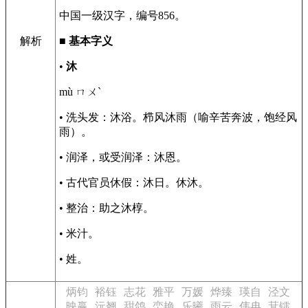
中国一级汉字，编号856。
解析
■
基本字义
•
沐
mù ㄇㄨˋ
• 洗头发：沐浴。栉风沐雨（喻辛苦奔波，饱经风
雨）。
• 润泽，或受润泽：沐恩。
• 古代官员休假：沐日。休沐。
• 整治：助之沐椁。
• 米汁。
• 姓。
炳钧
裕钰
志花
雅平
万媛
烨臻
瑛自
泾文
映赢
沅翘
甜鸽
峦艳
乐曦
雨云
伟冉
萁镭