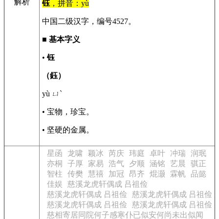
解析
钰
，拼音：yù
中国二级汉字，编号4527。
■
基本字义
•
钰
（鈺）
yù ㄩˋ
• 宝物，珍宝。
• 坚硬的金属。
星函
龙啸
颖冰
芮庆
玮庭
卓叶
冲瑞
润珉
亦桐
子厚
家易
浩气
夕顺
涵铭
艺晨
骐正
智柱
传樊
慧禧
加冠
昂齐
焜灏
霖帆
品懿
佳娱
慈溪龙虎轩偶成 吕祖俭
慈溪龙虎轩偶成 吕祖俭
慈溪龙虎轩偶成 吕祖俭
慈溪龙虎轩偶成 吕祖俭
慈溪龙虎轩偶成 吕祖俭
慈相寄居同院何子感寒仆已似安何尚未出似闻