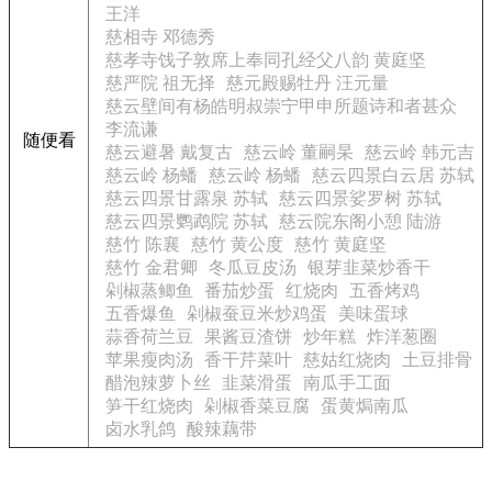
王洋
慈相寺 邓德秀
慈孝寺饯子敦席上奉同孔经父八韵 黄庭坚
慈严院 祖无择
慈元殿赐牡丹 汪元量
慈云壁间有杨皓明叔崇宁甲申所题诗和者甚众
李流谦
随便看
慈云避暑 戴复古
慈云岭 董嗣杲
慈云岭 韩元吉
慈云岭 杨蟠
慈云岭 杨蟠
慈云四景白云居 苏轼
慈云四景甘露泉 苏轼
慈云四景娑罗树 苏轼
慈云四景鹦鹉院 苏轼
慈云院东阁小憩 陆游
慈竹 陈襄
慈竹 黄公度
慈竹 黄庭坚
慈竹 金君卿
冬瓜豆皮汤
银芽韭菜炒香干
剁椒蒸鲫鱼
番茄炒蛋
红烧肉
五香烤鸡
五香爆鱼
剁椒蚕豆米炒鸡蛋
美味蛋球
蒜香荷兰豆
果酱豆渣饼
炒年糕
炸洋葱圈
苹果瘦肉汤
香干芹菜叶
慈姑红烧肉
土豆排骨
醋泡辣萝卜丝
韭菜滑蛋
南瓜手工面
笋干红烧肉
剁椒香菜豆腐
蛋黄焗南瓜
卤水乳鸽
酸辣藕带