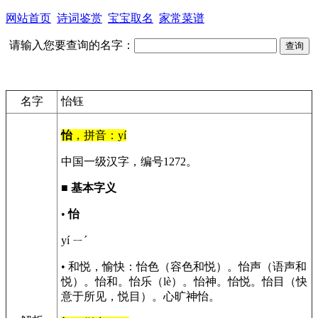
网站首页
诗词鉴赏
宝宝取名
家常菜谱
请输入您要查询的名字：
名字
怡钰
怡
，拼音：yí
中国一级汉字，编号1272。
■
基本字义
•
怡
yí ㄧˊ
• 和悦，愉快：怡色（容色和悦）。怡声（语声和
悦）。怡和。怡乐（lè）。怡神。怡悦。怡目（快
意于所见，悦目）。心旷神怡。