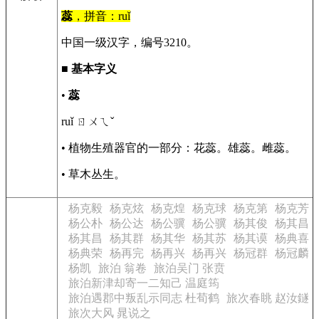
蕊
，拼音：ruǐ
中国一级汉字，编号3210。
■
基本字义
•
蕊
ruǐ ㄖㄨㄟˇ
• 植物生殖器官的一部分：花蕊。雄蕊。雌蕊。
• 草木丛生。
杨克毅
杨克炫
杨克煌
杨克球
杨克第
杨克芳
杨公朴
杨公达
杨公骥
杨公骥
杨其俊
杨其昌
杨其昌
杨其群
杨其华
杨其苏
杨其谟
杨典喜
杨典荣
杨再完
杨再兴
杨再兴
杨冠群
杨冠麟
杨凯
旅泊 翁卷
旅泊吴门 张贲
旅泊新津却寄一二知己 温庭筠
旅泊遇郡中叛乱示同志 杜荀鹤
旅次春眺 赵汝鐩
旅次大风 晁说之