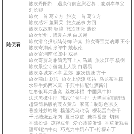
旅次丹阳郡，遇康侍御宣慰召募，兼别岑单父
刘长卿
旅次二首 葛立方
旅次二首 葛立方
旅次感怀 董嗣杲
旅次感事 方回
旅次汉故畤 耿湋
旅次衡阳 裴说
旅次华州，赠袁右丞 白居易
旅次滑台投献陆侍御 许棠
旅次寄宝觉讷师 王令
随便看
旅次寄湖南张郎中 戴叔伦
旅次寄湖南张郎中 戎昱
旅次寄贾岛兼简无可上人 马戴
旅次江亭 杨衡
旅次景空寺宿幽上人院 白居易
旅次洛城东水亭 孟郊
旅次钱塘 方干
旅次商山 赵嘏
旅次上饶溪 张祜
乌龙茶香粽
水果牛奶西米露
干煎牛排配红酒酱汁
红枣银耳炖燕窝
荔枝冰棍
中国风牛排
法式黑椒牛排
韩式仔骨牛排
大嘴宝宝咖喱饭
超级简易版的蓑衣黄瓜
家庭自制彩色凉皮
葱姜辣炒蛤蜊
榴莲壳乌鸡汤
樱花蛋白饼干
千张结烧五花肉
夏日凉皮
糖拌番茄
切糕
香蕉松饼
凉拌豆角
爱心蔬菜蛋饼
香草蛋糕卷
甜豆蚝油牛肉
巧克力牛奶布丁+柠檬布丁