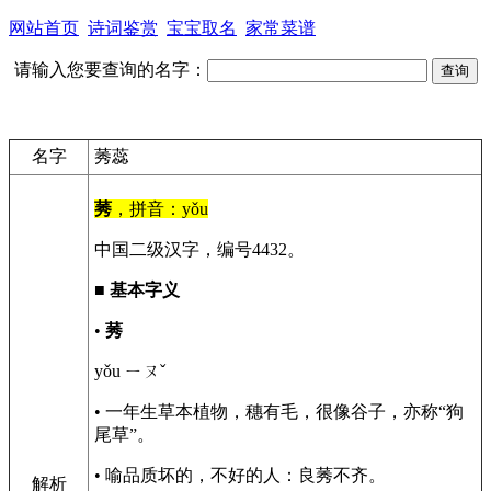
网站首页
诗词鉴赏
宝宝取名
家常菜谱
请输入您要查询的名字：
名字
莠蕊
莠
，拼音：yǒu
中国二级汉字，编号4432。
■
基本字义
•
莠
yǒu ㄧㄡˇ
• 一年生草本植物，穗有毛，很像谷子，亦称“狗
尾草”。
• 喻品质坏的，不好的人：良莠不齐。
解析