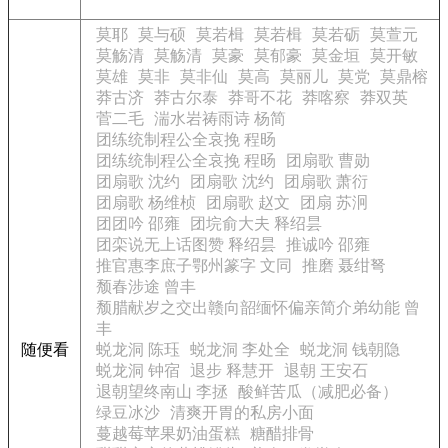
莫耶
莫与硕
莫若楫
莫若楫
莫若砺
莫萱元
莫觞清
莫觞清
莫豪
莫郁豪
莫金垣
莫开敏
莫雄
莫非
莫非仙
莫高
莫丽儿
莫党
莫鼎榕
莽古济
莽古尔泰
莽哥不花
莽喀察
莽双英
菅二毛
湍水岩祷雨诗 杨简
团练统制程公全哀挽 程旸
团练统制程公全哀挽 程旸
团扇歌 曹勋
团扇歌 沈约
团扇歌 沈约
团扇歌 萧衍
团扇歌 杨维桢
团扇歌 赵文
团扇 苏泂
团团吟 邵雍
团垸俞大夫 释绍昙
团栾说无上话图赞 释绍昙
推诚吟 邵雍
推官惠李庶子鄂州篆字 文同
推磨 聂绀弩
颓春涉途 曾丰
颓腊献岁之交出赣向韶缅怀偏亲简介弟幼能 曾
丰
随便看
蜕龙洞 陈珏
蜕龙洞 李处全
蜕龙洞 钱朝隐
蜕龙洞 钟宿
退步 释慧开
退朝 王安石
退朝望终南山 李拯
酸鲜苦瓜（减肥必备）
绿豆冰沙
清爽开胃的私房小面
蔓越莓苹果奶油蛋糕
糖醋排骨