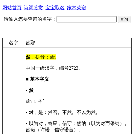
网站首页
诗词鉴赏
宝宝取名
家常菜谱
请输入您要查询的名字：
名字
然鄢
然
，拼音：rán
中国一级汉字，编号2723。
■
基本字义
•
然
rán ㄖㄢˊ
• 对，是：然否。不然。不以为然。
• 以为对，答应，信守：然纳（以为对而采纳）。
然诺（许诺，信守诺言）。