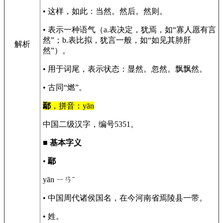
• 这样，如此：当然。然后。然则。
• 表示一种语气（a.表决定，犹焉，如“寡人愿有言
然”；b.表比拟，犹言一般，如“如见其肺肝
解析
然”）。
• 用于词尾，表示状态：显然。忽然。飘飘然。
• 古同“燃”。
鄢
，拼音：yān
中国二级汉字，编号5351。
■
基本字义
•
鄢
yān ㄧㄢˉ
• 中国周代诸侯国名，在今河南省焉陵县一带。
• 姓。