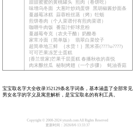
甜甜蜜蜜的黄桃罐头
煎肉（卷饼吃）
味增乌冬面
大葱叶炒鸡蛋饼
黑胡椒酱炒面条
蔓越莓冰糕
蒜蓉粉丝蒸（烤）牡蛎
煎饼卷肉（个人菜谱付有煎肉菜谱）
咖喱牛肉饭
番茄汁虾球意粉
蔓越莓夸克（农夫干酪）奶酪卷
家常冷面（简单版）
翡翠白菜饺子
超简单地三鲜
｛水货！｝黑米茶(????ω????)
可可芒果冻芝士蛋糕
[香兰世家]芒果千层蛋糕 春播秋收的喜悦
肉末酿丝瓜
秘制烤翅（一个步骤）
蚝油香菇
宝宝取名字大全收录352129条名字词条，基本涵盖了全部常见
男女名字的字义及寓意解析，是宝宝取名的有利工具。
Copyright © 2008-2024 ytxzsh.com All Rights Reserved
更新时间：2026/8/6 13:33:37