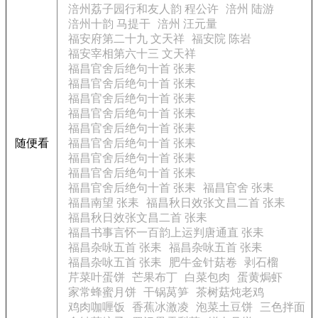
涪州荔子园行和友人韵 程公许
涪州 陆游
涪州十韵 马提干
涪州 汪元量
福安府第二十九 文天祥
福安院 陈岩
福安宰相第六十三 文天祥
福昌官舍后绝句十首 张耒
福昌官舍后绝句十首 张耒
福昌官舍后绝句十首 张耒
福昌官舍后绝句十首 张耒
福昌官舍后绝句十首 张耒
随便看
福昌官舍后绝句十首 张耒
福昌官舍后绝句十首 张耒
福昌官舍后绝句十首 张耒
福昌官舍后绝句十首 张耒
福昌官舍 张耒
福昌南望 张耒
福昌秋日效张文昌二首 张耒
福昌秋日效张文昌二首 张耒
福昌书事言怀一百韵上运判唐通直 张耒
福昌杂咏五首 张耒
福昌杂咏五首 张耒
福昌杂咏五首 张耒
肥牛金针菇卷
剥石榴
芹菜叶蛋饼
芒果布丁
白菜包肉
蛋黄焗虾
家常蜂蜜月饼
干锅莴笋
茶树菇炖老鸡
鸡肉咖喱饭
香蕉冰激凌
泡菜土豆饼
三色拌面