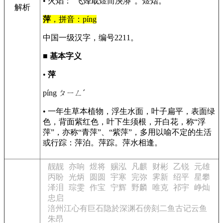
• 火焰：“飞烽戢煜而泱漭”。煜熠。
解析
萍
，拼音：píng
中国一级汉字，编号2211。
■
基本字义
•
萍
píng ㄆㄧㄥˊ
• 一年生草本植物，浮生水面，叶子扁平，表面绿
色，背面紫红色，叶下生须根，开白花，称“浮
萍”，亦称“青萍”、“紫萍”，多用以喻不定的生活
或行踪：萍泊。萍踪。萍水相逢。
靓靓
亦响
煜将
赐泓
凡麒
财彬
乙锐
元雄
丙盼
光炳
圆圆
宇寒
完弥
霁新
绍平
星攀
泽泪
琮雯
作宝
宁辉
野麟
唯克
祁宇
峥灿
忠启
涪州江心有巨石隐於深渊石傍刻二鱼古记云鱼
朱昂