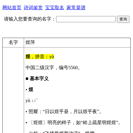
网站首页
诗词鉴赏
宝宝取名
家常菜谱
请输入您要查询的名字：
名字
煜萍
煜
，拼音：yù
中国二级汉字，编号5560。
■
基本字义
•
煜
yù ㄩˋ
• 照耀：“日以煜乎昼，月以煜乎夜”。
• 〔煜煜〕明亮的样子，如“岭上疏星明煜煜”。