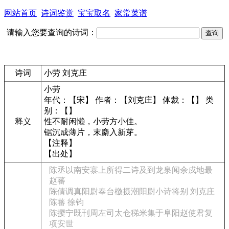
网站首页
诗词鉴赏
宝宝取名
家常菜谱
请输入您要查询的诗词：
诗词
小劳 刘克庄
小劳
年代：【宋】 作者：【刘克庄】 体裁：【】 类
别：【】
释义
性不耐闲懒，小劳方小佳。
锯沉成薄片，末麝入新芽。
【注释】
【出处】
陈丞以南安寨上所得二诗及到龙泉闻余戍地最
赵蕃
陈倩调真阳尉奉台檄摄潮阳尉小诗将别 刘克庄
陈蕃 徐钧
陈撄宁既刊周左司太仓稊米集于阜阳赵使君复
项安世