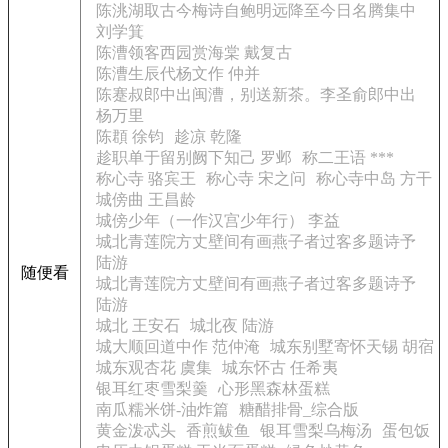
陈洮湖取古今梅诗自鲍明远降至今日名腾集中
刘学箕
陈漕领客西园赏海棠 戴复古
陈漕生辰代杨文作 仲并
陈蹇叔郎中出闽漕，别送新茶。李圣俞郎中出
杨万里
陈頵 徐钧
趁凉 乾隆
趁职单于留别阙下知己 罗邺
称二王语 ***
称心寺 骆宾王
称心寺 宋之问
称心寺中岛 方干
城傍曲 王昌龄
城傍少年（一作汉宫少年行） 李益
城北青莲院方丈壁间有画燕子者过客多题诗予
陆游
随便看
城北青莲院方丈壁间有画燕子者过客多题诗予
陆游
城北 王安石
城北夜 陆游
城大顺回道中作 范仲淹
城东别墅寄怀天锡 胡宿
城东观杏花 虞集
城东怀古 任希夷
银耳红枣雪梨羹
心形黑森林蛋糕
南瓜糯米饼-油炸篇
糖醋排骨_综合版
黄金泼忒头
香煎鲅鱼
银耳雪梨乌梅汤
蛋包饭