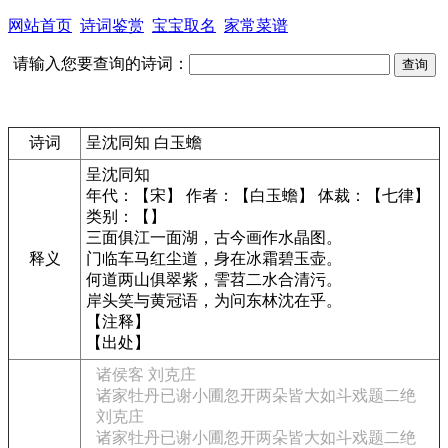
网站首页
诗词鉴赏
宝宝取名
家常菜谱
请输入您要查询的诗词：
诗词
呈沈同知 白玉蟾
呈沈同知
年代：【宋】 作者：【白玉蟾】 体裁：【七律】
类别：【】
三面俱江一面湖，古今画作水晶图。
释义
门临车马红尘道，身在冰霜碧玉壶。
何道两山俱翠紫，霅苕二水合清污。
岸头笑与黄冠语，为问东林沈在乎。
【注释】
【出处】
诸侯客 刘克庄
诸家牡丹已谢小圃忽开两朵皆大如斗戏题二绝
刘克庄
诸家牡丹已谢小圃忽开两朵皆大如斗戏题二绝