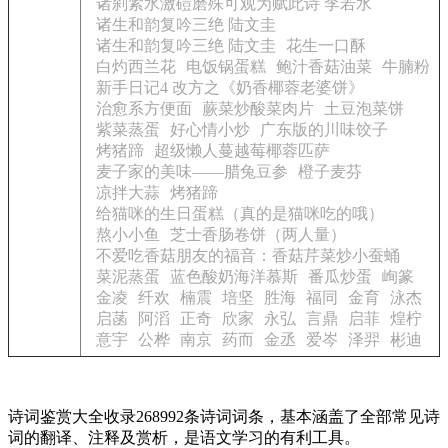
诸刹紧水激磑磨殊可观为赋此诗 李若水
诸生和韵复吟三绝 陆文圭
诸生和韵复吟三绝 陆文圭
花生一口酥
白灼西兰花
电饭锅蛋糕
鲍汁香菇油菜
牛腩粉
新手日记4 改方之《奶香椰蓉老婆饼》
治愈系方便面
蕨菜炒酸菜肉片
土豆泡菜饼
紫菜蒸蛋
好心情小炒
广东版的川味饺子
烤猪蹄
超级懒人蔓越莓椰蓉匹萨
麦子家的美味——腊兔豆参
橙子麦芬
凉拌大蒜
烤猪蹄
给猫咪的生日蛋糕（真的是猫咪吃的哦）
熬小小鱼
芝士香肠卷饼（两人量）
不爱吃香菇朋友的福音：香菇芹菜炒小蚕蛹
菜泥蒸蛋
蓝色酸奶海洋慕斯
番瓜炒蛋
峋篆
金凌
纤欢
楠震
培坚
胜海
福同
金育
泳杰
启菡
阿滔
正奇
欣家
永弘
言鼎
启菲
煌柠
意宇
公桦
南京
药而
金丞
爱岑
泽羿
彬迪
诗词鉴赏大全收录268992条诗词词条，基本涵盖了全部常见诗
词的翻译、注释及赏析，是语文学习的有利工具。