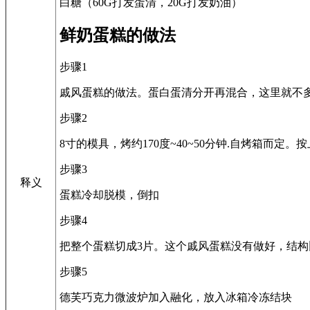
白糖（60G打发蛋清，20G打发奶油）
鲜奶蛋糕的做法
步骤1
戚风蛋糕的做法。蛋白蛋清分开再混合，这里就不多
步骤2
8寸的模具，烤约170度~40~50分钟.自烤箱而
步骤3
释义
蛋糕冷却脱模，倒扣
步骤4
把整个蛋糕切成3片。这个戚风蛋糕没有做好，结构
步骤5
德芙巧克力微波炉加入融化，放入冰箱冷冻结块