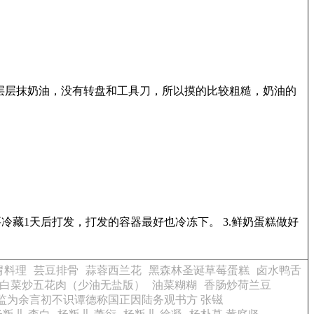
层层抹奶油，没有转盘和工具刀，所以摸的比较粗糙，奶油的
冷藏1天后打发，打发的容器最好也冷冻下。 3.鲜奶蛋糕做好
胃料理
芸豆排骨
蒜蓉西兰花
黑森林圣诞草莓蛋糕
卤水鸭舌
白菜炒五花肉（少油无盐版）
油菜糊糊
香肠炒荷兰豆
监为余言初不识谭德称国正因陆务观书方 张镃