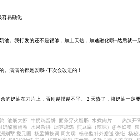
很容易融化
性奶油。我打发的还不是很够，加上天热，加速融化哦~然后就一
的。满满的都是爱哦~下次会改进的！
余的奶油在刀片上，否则越摸越不平。 2.天热了，淡奶油一定要
鹑
油焖大虾
牛奶鸡蛋饼
面条穿火腿肠
水煮肉片——热辣开
根奶酪煎蛋卷
水果杂拼
烟笋烧鸡
煎豆腐（辣味）@孕妇餐
辣
洲别墅 燮元圃
杨孟博挽词 周文璞
杨秘监补外赠送 张镃
杨秘