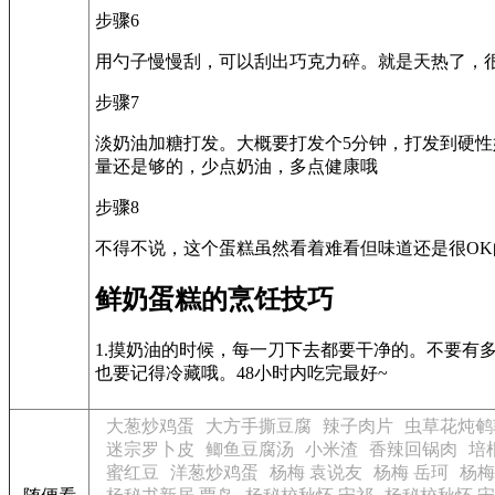
步骤6
用勺子慢慢刮，可以刮出巧克力碎。就是天热了，
步骤7
淡奶油加糖打发。大概要打发个5分钟，打发到硬
量还是够的，少点奶油，多点健康哦
步骤8
不得不说，这个蛋糕虽然看着难看但味道还是很OK
鲜奶蛋糕的烹饪技巧
1.摸奶油的时候，每一刀下去都要干净的。不要有多
也要记得冷藏哦。48小时内吃完最好~
大葱炒鸡蛋
大方手撕豆腐
辣子肉片
虫草花炖鹌
迷宗罗卜皮
鲫鱼豆腐汤
小米渣
香辣回锅肉
培
蜜红豆
洋葱炒鸡蛋
杨梅 袁说友
杨梅 岳珂
杨梅