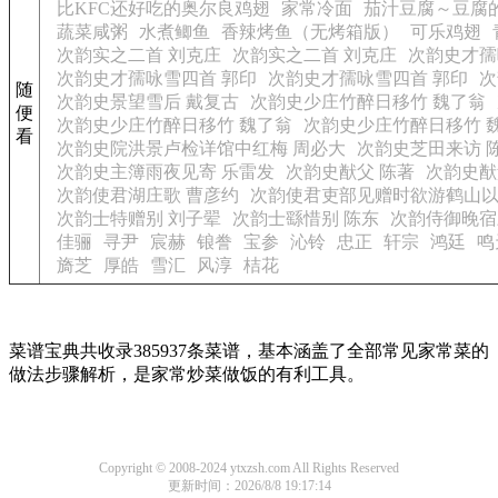
比KFC还好吃的奥尔良鸡翅
家常冷面
茄汁豆腐～豆腐
蔬菜咸粥
水煮鲫鱼
香辣烤鱼（无烤箱版）
可乐鸡翅
次韵实之二首 刘克庄
次韵实之二首 刘克庄
次韵史才孺
次韵史才孺咏雪四首 郭印
次韵史才孺咏雪四首 郭印
次
随
次韵史景望雪后 戴复古
次韵史少庄竹醉日移竹 魏了翁
便
次韵史少庄竹醉日移竹 魏了翁
次韵史少庄竹醉日移竹 
看
次韵史院洪景卢检详馆中红梅 周必大
次韵史芝田来访 
次韵史主簿雨夜见寄 乐雷发
次韵史猷父 陈著
次韵史猷
次韵使君湖庄歌 曹彦约
次韵使君吏部见赠时欲游鹤山以
次韵士特赠别 刘子翚
次韵士繇惜别 陈东
次韵侍御晚宿
佳骊
寻尹
宸赫
锒誊
宝参
沁铃
忠正
轩宗
鸿廷
鸣
旖芝
厚皓
雪汇
风淳
桔花
菜谱宝典共收录385937条菜谱，基本涵盖了全部常见家常菜的
做法步骤解析，是家常炒菜做饭的有利工具。
Copyright © 2008-2024 ytxzsh.com All Rights Reserved
更新时间：2026/8/8 19:17:14