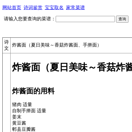
网站首页
诗词鉴赏
宝宝取名
家常菜谱
请输入您要查询的菜谱：
诗
炸酱面（夏日美味～香菇炸酱面、手擀面）
文
炸酱面（夏日美味～香菇炸
炸酱面的用料
猪肉 适量
自制手擀面 适量
姜末
黄豆酱
郫县豆瓣酱