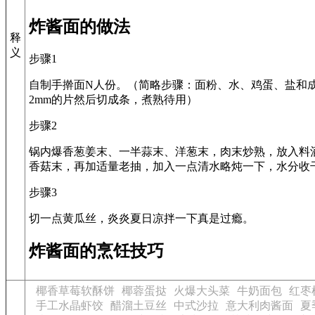
炸酱面的做法
释
义
步骤1
自制手擀面N人份。（简略步骤：面粉、水、鸡蛋、盐和成
2mm的片然后切成条，煮熟待用）
步骤2
锅内爆香葱姜末、一半蒜末、洋葱末，肉末炒熟，放入料
香菇末，再加适量老抽，加入一点清水略炖一下，水分收
步骤3
切一点黄瓜丝，炎炎夏日凉拌一下真是过瘾。
炸酱面的烹饪技巧
椰香草莓软酥饼
椰蓉蛋挞
火爆大头菜
牛奶面包
红枣
手工水晶虾饺
醋溜土豆丝
中式沙拉
意大利肉酱面
夏