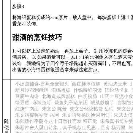
步骤3
将海绵蛋糕切成约3cm厚片，放入盘中。 每块蛋糕上淋
香菜叶装饰。
甜酒的烹饪技巧
1. 可以挤上发泡鲜奶油，再放上莓子。 2. 用冷冻包的
酒最搭。 3. 如果酒量可以，以1：1的比例倒入杏仁酒来浸
装饰，我懒得为了四个莓子塔跑超市买薄荷叶，不用也可。 
出售的小海绵蛋糕很适合拿来做这道甜点。
小汤圆辅食-香蕉全麦馒头
西红柿厚蛋烧
黄油烤玉米
新月沙布利酥饼
海绵蛋糕
什锦海鲜闷饭
缤纷马卡龙
豆腐牛肉饼
北海道戚风蛋糕
白切粉肠
山药土豆泥小
绿豆糕
麻辣兔叮
鲮鱼丸子蔬菜汤
咸菜炒魔芋
自制冒
红烧牛肉面
朱文公 陈普
朱文公储议帖赞 岳珂
朱文公
朱文靖报称帖赞 岳珂
朱文昭母杨氏挽词 叶适
朱武太傅
随
朱熙载作平阴令八十日致仕而发 释正觉
朱希真书简帖赞
便
朱新仲舍人灊山诗集，其子軧叔止见惠，且有 杨万里