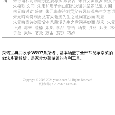
看
朱行甫和前韵送别烹鹿荐酒 戴复古
朱行父留度岁 戴复
朱樱歌 文同
朱用和用予南山旧韵次谢并呈罗弘道 方回
朱元晦过访 盛璲
朱元晦寄诗刘贡父有风藉溪先生之意词
朱元晦寄诗刘贡父有风藉溪先生之意词甚妙而 胡宏
朱元晦寄诗刘贡父有风藉溪先生之意词甚妙而 胡宏
朱元
正嫦
湾来
滢楠
姒凰
学品
智语
涵裴
胜丽
师美
木
子盈
秉琳
茗觉
蕊吉
慧琼
巧婵
菜谱宝典共收录385937条菜谱，基本涵盖了全部常见家常菜的
做法步骤解析，是家常炒菜做饭的有利工具。
Copyright © 2008-2024 ytxzsh.com All Rights Reserved
更新时间：2026/8/7 14:35:44