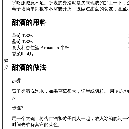
乎略嫌诚意不足。折衷的办法就是买来现成的加工一下，
甜酒的用料
草莓 1\3杯
蓝莓 1\3杯
意大利杏仁酒 Armaretto 半杯
香菜叶 4片
释
甜酒的做法
义
步骤1
莓子类清洗泡水，如果草莓很大，切半或切粒。 用冷冻
步。
步骤2
用一个大碗，将杏仁酒和莓子倒入一起，放入冰箱腌制一
时间去准备其它的菜色。