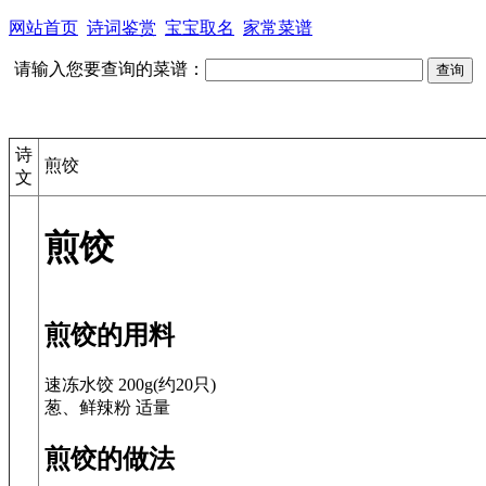
网站首页
诗词鉴赏
宝宝取名
家常菜谱
请输入您要查询的菜谱：
诗
煎饺
文
煎饺
煎饺的用料
速冻水饺 200g(约20只)
葱、鲜辣粉 适量
煎饺的做法