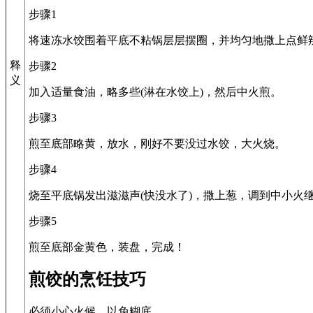
步骤1
将速冻水饺围着平底不粘锅层层摆圈，并均匀地撒上点鲜
释
步骤2
义
加入适量食油，略多些(淋在水饺上)，然后中火煎。
步骤3
煎至底部略黄，放水，刚好不要没过水饺，大火烧。
步骤4
烧至平底锅发出滋滋声(快没水了)，撒上葱，调到中小火继
步骤5
煎至底部金黄色，装盘，完成！
煎饺的烹饪技巧
必须小心火候，以免糊底。