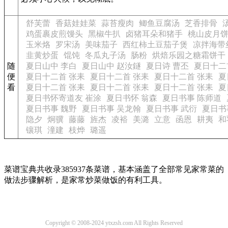
舒芙蕾
香菇娃娃菜
蒜苔瘦肉
鲫鱼豆腐汤
芝香排骨
鸡蛋裹皮煎馒头
黑椒牛扒
卤猪耳朵和猪手
桃山皮月
玉米烙
罗宋汤
美味茄子
西红柿土豆茄子煲
凉拌海带
韭黄炒蛋
馄饨
冬瓜丸子汤
肠粉
烘焙乐园之糖霜饼干
随
夏日山中 李白
夏日山中 赵汝鐩
夏日诗 曹丕
夏日十二
便
夏日十二首 张耒
夏日十二首 张耒
夏日十二首 张耒
夏
看
夏日十二首 张耒
夏日十二首 张耒
夏日十二首 张耒
夏
夏日书怀寄道友 崔涂
夏日书怀 翁森
夏日书事 陈师道
夏日书事 魏野
夏日书事 吴龙翰
夏日书事 武衍
夏日书
隐夕
炯骥
藤藤
旌杰
凌裕
美潞
立意
函恩
耕夷
和
镶琪
潼建
枝烨
璐遥
菜谱宝典共收录385937条菜谱，基本涵盖了全部常见家常菜的
做法步骤解析，是家常炒菜做饭的有利工具。
Copyright © 2008-2024 ytxzsh.com All Rights Reserved