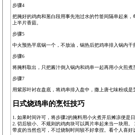
步骤4
把腌好的鸡肉和葱白段用事先泡过水的竹签间隔串起来，
上半片香菇。
步骤5
中火预热平底锅一个，不放油，锅热后把鸡串排入锅内干
步骤6
将腌料取出，只把酱汁倒入锅内和鸡串一起再用小火煎煮
步骤7
用紫苏叶衬在盘底，将鸡串排入盘中，撒上唐七味粉或是
日式烧鸡串的烹饪技巧
1. 如果时间许可，将步骤2的腌料用小火煮开后摊凉便
2. 切后较小、不规则的鸡肉块可以两片串起来当一块用。 
带皮的当然也可，不过烧制时间较不好拿捏。看个人喜好