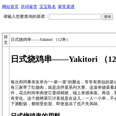
网站首页
诗词鉴赏
宝宝取名
家常菜谱
请输入您要查询的菜谱：
诗
日式烧鸡串——Yakitori （12串）
文
日式烧鸡串——Yakitori （1
每次和同事亲友举办“一家一菜”的聚会，常常有类似的菜
有三家带了红烧肉，就是凉拌菜系列大赛。这道串烧菜看
作，花点时间串肉使它显得精致，端上来很体面。再说，
有变化。这个烧烤菜它讨喜就是在这儿：一人一小串，不
日式烧鸡串的用料