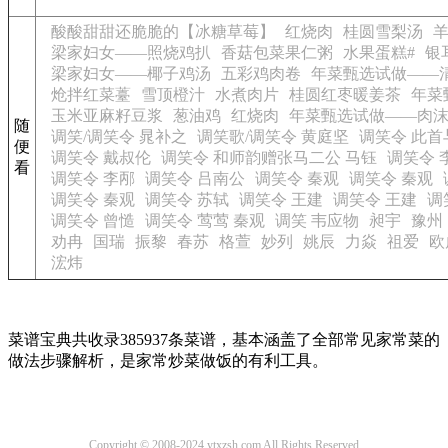
酸酸甜甜还脆脆的【冰糖草莓】
红烧肉
桂圆雪梨汤
梁家妇女——照烧鸡扒
香菇包菜果仁粥
水果蛋糕#
银
梁家妇女——椰子鸡汤
五彩鸡肉卷
年菜甄选试做——
炝拌红菜薹
雪顶橙汁
水煮肉片
桂圆红枣暖姜茶
年菜
玉米亚麻籽豆浆
葱油鸡
红烧肉
年菜甄选试做——肉
随
调笑/调笑令 晁补之
调笑歌/调笑令 黄庭坚
调笑令 此
便
调笑令 戴叔伦
调笑令 和师韵赠张马二公 马钰
调笑令 
看
调笑令 李邴
调笑令 吕南公
调笑令 秦观
调笑令 秦观
调笑令 秦观
调笑令 苏轼
调笑令 王建
调笑令 王建
调
调笑令 曾慥
调笑令 莺莺 秦观
调笑 韦应物
昶宇
豫州
劝冉
国瑞
振黎
春苏
格萱
妙列
姚辰
力焱
祖爱
欧
浤炜
菜谱宝典共收录385937条菜谱，基本涵盖了全部常见家常菜的
做法步骤解析，是家常炒菜做饭的有利工具。
Copyright © 2008-2024 ytxzsh.com All Rights Reserved