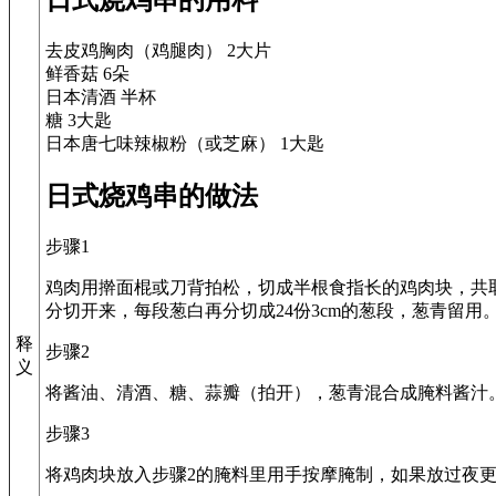
去皮鸡胸肉（鸡腿肉） 2大片
鲜香菇 6朵
日本清酒 半杯
糖 3大匙
日本唐七味辣椒粉（或芝麻） 1大匙
日式烧鸡串的做法
步骤1
鸡肉用擀面棍或刀背拍松，切成半根食指长的鸡肉块，共取
分切开来，每段葱白再分切成24份3cm的葱段，葱青留用。
释
步骤2
义
将酱油、清酒、糖、蒜瓣（拍开），葱青混合成腌料酱汁
步骤3
将鸡肉块放入步骤2的腌料里用手按摩腌制，如果放过夜