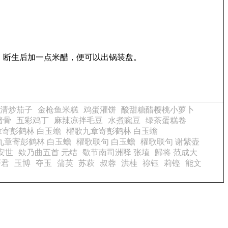
，断生后加一点米醋，便可以出锅装盘。
清炒茄子
金枪鱼米糕
鸡蛋灌饼
酸甜糖醋樱桃小萝卜
猪骨
五彩鸡丁
麻辣凉拌毛豆
水煮豌豆
绿茶蛋糕卷
寄彭鹤林 白玉蟾
櫂歌九章寄彭鹤林 白玉蟾
九章寄彭鹤林 白玉蟾
櫂歌联句 白玉蟾
櫂歌联句 谢紫壶
安世
欸乃曲五首 元结
歜节南司洲驿 张埴
歸将 范成大
严君
玉博
夺玉
蒲英
苏萩
叔蓉
洪桂
祢钰
莉铿
能文