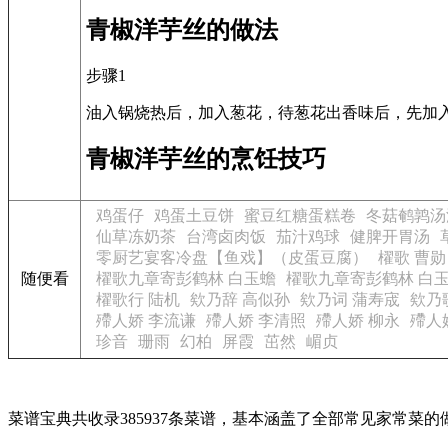
青椒洋芋丝的做法
步骤1
油入锅烧热后，加入葱花，待葱花出香味后，先加
青椒洋芋丝的烹饪技巧
鸡蛋仔
鸡蛋土豆饼
蜜豆红糖蛋糕卷
冬菇鹌鹑汤
仙草冻奶茶
台湾卤肉饭
茄汁鸡球
健脾开胃汤
零厨艺宴客冷盘【鱼戏】（皮蛋豆腐）
櫂歌 曹勋
随便看
櫂歌九章寄彭鹤林 白玉蟾
櫂歌九章寄彭鹤林 白
櫂歌行 陆机
欸乃辞 高似孙
欸乃词 蒲寿宬
欸乃
殢人娇 李流谦
殢人娇 李清照
殢人娇 柳永
殢人
珍音
珊雨
幻柏
屏霞
茁然
嵋贞
菜谱宝典共收录385937条菜谱，基本涵盖了全部常见家常菜