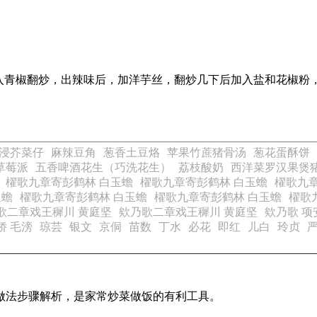
入青椒翻炒，出辣味后，加洋芋丝，翻炒几下后加入盐和花椒粉
浸芥菜仔
麻辣豆角
葱香土豆烙
苹果竹蔗猪骨汤
葱花蛋酥饼
草莓派
五香啤酒花生（巧洗花生）
荔枝酸奶
西洋菜罗汉果煲
櫂歌九章寄彭鹤林 白玉蟾
櫂歌九章寄彭鹤林 白玉蟾
櫂歌九章
玉蟾
櫂歌九章寄彭鹤林 白玉蟾
櫂歌九章寄彭鹤林 白玉蟾
櫂歌
歌二章戏王穉川 黄庭坚
欸乃歌二章戏王穉川 黄庭坚
欸乃歌 项
娇 毛滂
琼芸
银文
京侗
苗数
丁水
必花
即红
儿白
玲贞
的做法步骤解析，是家常炒菜做饭的有利工具。