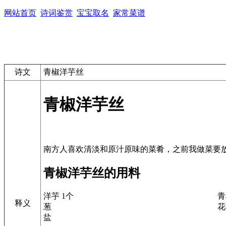
网站首页
诗词鉴赏
宝宝取名
家常菜谱
诗文
青椒洋芋丝
青椒洋芋丝
青椒洋芋丝的用料
洋芋 1个
青
释义
葱
花
盐