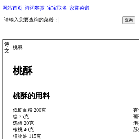
网站首页
诗词鉴赏
宝宝取名
家常菜谱
请输入您要查询的菜谱：
诗
桃酥
文
桃酥
桃酥的用料
低筋面粉 200克
杏
糖 75克
葡
鸡蛋 20克
泡
核桃 40克
苏
植物油 115克