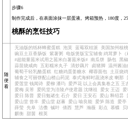
步骤6
制作完成后，在表面涂抹一层蛋液。烤箱预热，180度，2
桃酥的烹饪技巧
无油版的纸杯蜂蜜蛋糕
泡芙
蓝莓双桔派
美国加州核桃
豌豆土豆香肠饭
紫薯粥
电饭煲版宝宝辅食:鸡茸萝卜（
#超能量菰米试用之菰米白薯菰米饭#
南瓜饼
肠包
黑
蒜苗烧咸肉
五彩糯米丸子
清炒藕片
卤猪脚
温州酱油
葡萄干轻乳酪蛋糕
红糖鸡蛋姜糖水
椰蓉面包
土豆烧
随
辅食之可丽饼配山楂山药泥
泰式海鲜时蔬浇米皮 喇那
便
爱莲堂 钱闻诗
爱柳 潘玙
爱芦花 以上会真集卷之五 王
看
爱梅 吴芾
爱民堂为涪陵卢使君题 沈继祖
爱女 王迈
爱
爱日 陈普
爱日勉诸生 石介
爱日 王安石
爱山 释绍昙
爱山堂 曾丰
爱山堂 赵蕃
爱山 喻良能
爱笋 陈造
爱亭
薛莹
先阜
洁儋
铖叶
倩西
慧芦
瀚薇
彩点
慕蝶
贝
麒衡
甜茵
根英