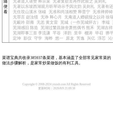
随
无著道人请赞 释宗杲
无著复欲去再作此留之 吴则礼
便
无著以东坡西湖观月听琴诗示予因次韵 吴则礼
无著有还
看
无住坟山溪水 张嵲
无准和尚顶相赞 释普宁
无准禅师铸
无罪言 赵汝绩
无诤 释心月
无庵道人赠砚报之以诗 徐
无靦吟 邵雍
无恙 黄文雷
芜城（一作芜城怀古） 李端
芜湖感旧 陈造
芜湖过繁昌旅舍萧然偶书 熊禾
芜湖吉祥
芜湖即事三首 李流谦
芊谷
泽韵
里辛
棚涛
毕召
骅
定坤
影仪
守学
海晔
悠一
原龙
芳逸
兴亿
淳芯
沁
菜谱宝典共收录385937条菜谱，基本涵盖了全部常见家常菜的
做法步骤解析，是家常炒菜做饭的有利工具。
Copyright © 2008-2024 ytxzsh.com All Rights Reserved
更新时间：2026/8/9 21:09:38