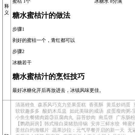
蜜桔 1个
冰糖水 8分满
释
义
糖水蜜桔汁的做法
步骤1
剥好的蜜桔一个，青红都可以
步骤2
冰糖若干
糖水蜜桔汁的烹饪技巧
最好冰糖化开后再放进去，冰镇风味更佳。
清蒸鲤鱼
森系风巧克力坚果蛋糕
香蕉酥
黄瓜炒鸡蛋
软软趣多多
酸奶木瓜盅
如此美味的咸汤
皮蛋瘦肉粥-
小鱼生餐猪肉篇③豆腐肉丸
蒜苔炒肉
南瓜饼
广东肠
【鹦鹉厨房】韩式辣白菜猪肋排锅
安井三鲜水饺
蜂蜜
姜丝白灼海螺片
蔬果沙拉：元气早餐开启的新一天
无