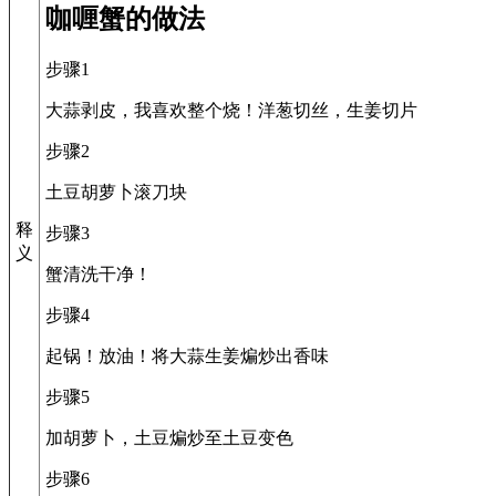
咖喱蟹的做法
步骤1
大蒜剥皮，我喜欢整个烧！洋葱切丝，生姜切片
步骤2
土豆胡萝卜滚刀块
释
步骤3
义
蟹清洗干净！
步骤4
起锅！放油！将大蒜生姜煸炒出香味
步骤5
加胡萝卜，土豆煸炒至土豆变色
步骤6