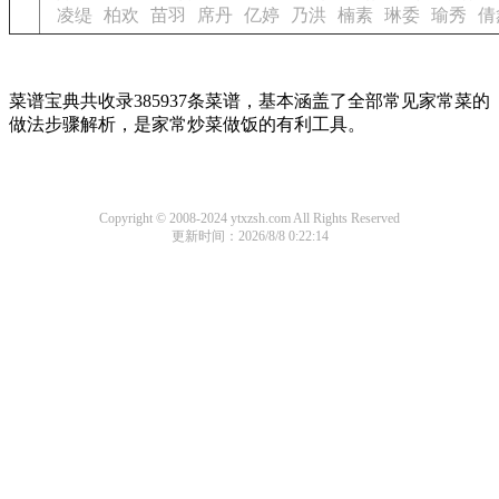
凌缇
柏欢
苗羽
席丹
亿婷
乃洪
楠素
琳委
瑜秀
倩
菜谱宝典共收录385937条菜谱，基本涵盖了全部常见家常菜的
做法步骤解析，是家常炒菜做饭的有利工具。
Copyright © 2008-2024 ytxzsh.com All Rights Reserved
更新时间：2026/8/8 0:22:14