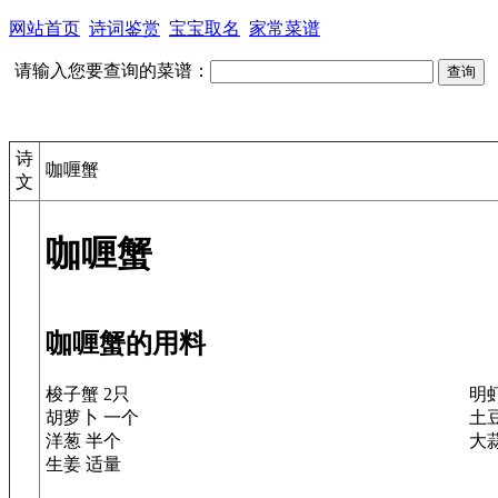
网站首页
诗词鉴赏
宝宝取名
家常菜谱
请输入您要查询的菜谱：
诗
咖喱蟹
文
咖喱蟹
咖喱蟹的用料
梭子蟹 2只
明
胡萝卜 一个
土豆
洋葱 半个
大
生姜 适量