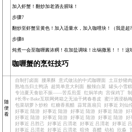
加入虾蟹！翻炒加老酒去腥味！
步骤7
翻炒至虾蟹呈黄色！加入适量水，加入咖哩块！（我是超
步骤8
炖煮一会至咖喱酱浓稠！在加盐调味！出锅撒葱！！！这
咖喱蟹的烹饪技巧
自制打卤面
腰果酥
意式做法的中式咖喱面
土豆炒猪
熟地当归土鸭汤
超简单意大利面
酸辣白菜
罐头小雪
专治夏天食欲不振——苦瓜煎蛋
红焖羊肉
宫保鸡丁
#长帝e·Bake互联网烤箱之无油干烤春卷皮
蜜汁酒浸杨
随
包菜胡萝卜炒粉
红糖香蕉醋
蒜茸蒸扇贝
好事近 刘仙
便
好事近 陆游
好事近 陆游
好事近 陆游
好事近 陆游
好
看
好事近 陆游
好事近 陆游
好事近 陆游
好事近 陆游
好
好事近 吕胜己
好事近 吕渭老
好事近 吕渭老
好事近 
好事近 吕渭老
好事近 吕渭老
暄倚
喜醴
幼柏
欣淼