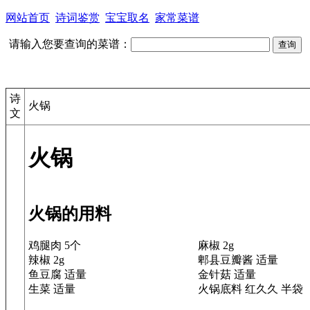
网站首页
诗词鉴赏
宝宝取名
家常菜谱
请输入您要查询的菜谱：
诗
火锅
文
火锅
火锅的用料
鸡腿肉 5个
麻椒 2g
辣椒 2g
郫县豆瓣酱 适量
鱼豆腐 适量
金针菇 适量
生菜 适量
火锅底料 红久久 半袋