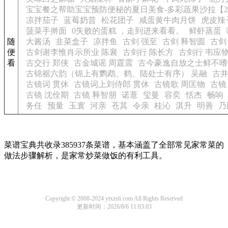
宝宝餐之帮助宝宝预防便秘的夏日美食-多彩蔬果沙拉【
凉拌茄子
蓝莓奶昔
松花团子
咸蛋黄牛肉月饼
虎皮辣
菠菜手擀面
0失败的蛋糕 ，走到进来看看。
鲜虾蒸蛋
随
大酱汤
韭菜盒子
凉拌鱼
古剑 强至
古剑 释智圆
古剑
便
古剑谢李惟肖示所业 陈襄
古剑行 陈长方
古剑行 韦应
看
古交行 郑侠
古金城谣 周霆震
古今豪逸自放之士鲜不嗜
古锦裾六韵（锦上有鹦鹉、鹤、陆处士有序） 吴融
古井
古镜词 贯休
古镜词上刘侍郎 贯休
古镜歌 周匡物
古镜
古镜 沈佺期
古镜 释智朋
诺薏
玺曼
容奕
恬杰
畅响
务任
预量
玉寰
河亲
苍其
令亲
桂沁
淇升
明善
乃
菜谱宝典共收录385937条菜谱，基本涵盖了全部常见家常菜的
做法步骤解析，是家常炒菜做饭的有利工具。
Copyright © 2008-2024 ytxzsh.com All Rights Reserved
更新时间：2026/8/6 11:03:03