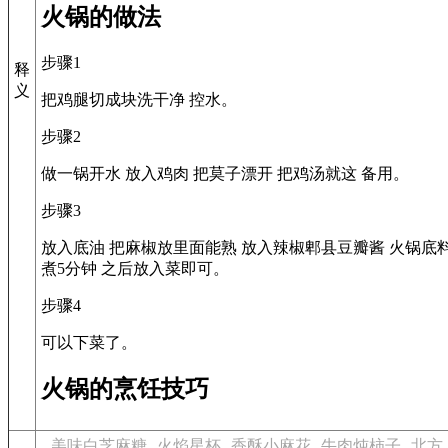
火锅的做法
步骤1
释
义
把鸡腿切成块洗干净 控水。
步骤2
做一锅开水 放入鸡肉 把莫子漂开 把鸡汤就这 备用。
步骤3
放入底油 把麻椒放里面能熟 放入辣椒郫县豆瓣酱 火锅底料
煮5分钟 之后放入菜即可。
步骤4
可以下菜了。
火锅的烹饪技巧
美味白芝麻糖
火焰星杯
香酥小麻花
牛肉炖柿子
北方