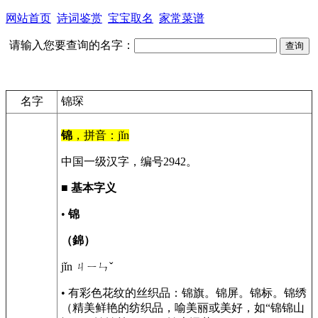
网站首页
诗词鉴赏
宝宝取名
家常菜谱
请输入您要查询的名字：
名字
锦琛
锦
，拼音：jǐn
中国一级汉字，编号2942。
■
基本字义
•
锦
（錦）
jǐn ㄐㄧㄣˇ
• 有彩色花纹的丝织品：锦旗。锦屏。锦标。锦绣
（精美鲜艳的纺织品，喻美丽或美好，如“锦锦山