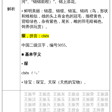
河”、“锦锦前程）”。锦上添花。
解析
• 鲜明美丽：锦霞。锦缎。锦笺。锦鸡（鸟，形状
和雉相似，雄的头上有金色的冠毛，颈橙黄色，
背暗绿色，杂有紫色，尾长，雌的羽毛暗褐色。
饲养供玩赏）。
琛
，拼音：chēn
中国二级汉字，编号5055。
■
基本字义
•
琛
chēn ㄔㄣˉ
• 珍宝：琛宝。天琛（天然的宝物）。
王振平
王振忠
王振东
王振业
王振荣
王振源
王振汉
王振玉
王振玉
王振球
王振疆
王振祖
王振祥
王振兴
王振良
王振芳
王振芳
王振英
王振显
王捷三
王捷俊
王授金
王提
王揖唐