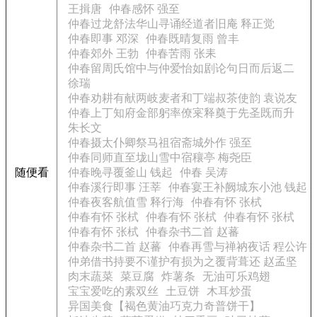
王揖唐
仲春感怀 强至
仲春过龙舒法华山寻诵经道者旧庵 释正觉
仲春即事 邓深
仲春既晴复雨 曾丰
仲春郊外 王勃
仲春苦雨 张耒
仲春留周氏馆中与仲爱怡如剧论句日而后返二
徐瑞
仲春劝耕有献两岐麦者和丁端叔茶使韵 袁说友
仲春上丁知府金部躬率僚宷释奠于先圣既而升
朱长文
仲春摄太仆卿祭马祖宿斋城外作 强至
仲春同师直至垅山雪中宿穰亭 梅尧臣
随便看
仲春晚寻覆釜山 钱起
仲春 吴涛
仲春溪行即事 汪莘
仲春宴王补阙城东小池 钱起
仲春夜客航值雪 释行海
仲春有怀 张栻
仲春有怀 张栻
仲春有怀 张栻
仲春有怀 张栻
仲春有怀 张栻
仲春杂书二首 赵蕃
仲春杂书二首 赵蕃
仲春再雪与禅衲夜话 程公许
仲弟借书持要不谨护有损为之覆背葺还 赵孟坚
肉末蔬菜
菜豆腐
炸薯条
无油可乐鸡翅
宝宝爱吃的素双丝
土豆饼
木耳炒蛋
异国美食【褐色黄油巧克力奇普饼干】