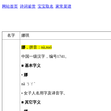
网站首页
诗词鉴赏
宝宝取名
家常菜谱
名字
娜琪
娜
，拼音：nà,nuó
中国一级汉字，编号1741。
■
基本字义
•
娜
nà ㄋㄚˋ
• 女子人名用字及译音字。
■
其它字义