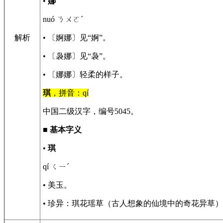
•
娜
nuó ㄋㄨㄛˊ
解析
• 〔婀娜〕见“婀”。
• 〔袅娜〕见“袅”。
• 〔娜娜〕轻柔的样子。
琪
，拼音：qí
中国二级汉字，编号5045。
■
基本字义
•
琪
qí ㄑㄧˊ
• 美玉。
• 珍异：琪花瑶草（古人想象的仙境中的奇花异草