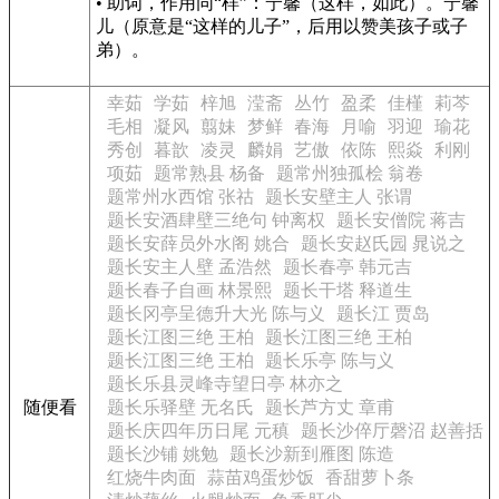
• 助词，作用同“样”：宁馨（这样，如此）。宁馨
儿（原意是“这样的儿子”，后用以赞美孩子或子
弟）。
幸茹
学茹
梓旭
滢斋
丛竹
盈柔
佳槿
莉芩
毛相
凝风
翦妹
梦鲜
春海
月喻
羽迎
瑜花
秀创
暮歆
凌灵
麟娟
艺傲
依陈
熙焱
利刚
项茹
题常熟县 杨备
题常州独孤桧 翁卷
题常州水西馆 张祜
题长安壁主人 张谓
题长安酒肆壁三绝句 钟离权
题长安僧院 蒋吉
题长安薛员外水阁 姚合
题长安赵氏园 晁说之
题长安主人壁 孟浩然
题长春亭 韩元吉
题长春子自画 林景熙
题长干塔 释道生
题长冈亭呈德升大光 陈与义
题长江 贾岛
题长江图三绝 王柏
题长江图三绝 王柏
题长江图三绝 王柏
题长乐亭 陈与义
题长乐县灵峰寺望日亭 林亦之
随便看
题长乐驿壁 无名氏
题长芦方丈 章甫
题长庆四年历日尾 元稹
题长沙倅厅磬沼 赵善括
题长沙铺 姚勉
题长沙新到雁图 陈造
红烧牛肉面
蒜苗鸡蛋炒饭
香甜萝卜条