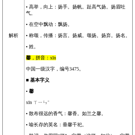
• 高举，向上：扬手。扬帆。趾高气扬。扬眉吐
气。
• 在空中飘动：飘扬。
解析
• 称颂，传播：扬言。扬威。颂扬。扬弃。扬名。
• 姓。
馨
，拼音：xīn
中国一级汉字，编号3475。
■
基本字义
•
馨
xīn ㄒㄧㄣˉ
• 散布很远的香气：馨香。如兰之馨。
• 喻长存的英名：垂馨千祀。