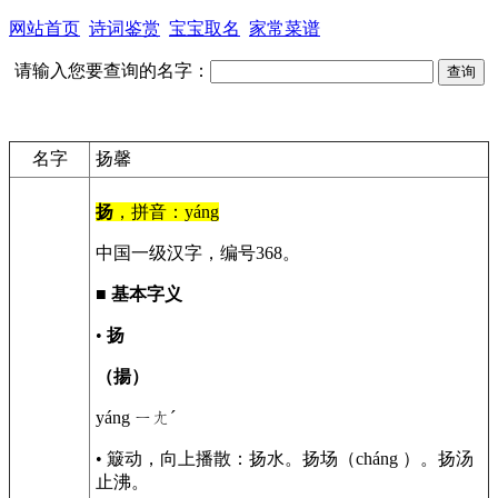
网站首页
诗词鉴赏
宝宝取名
家常菜谱
请输入您要查询的名字：
名字
扬馨
扬
，拼音：yáng
中国一级汉字，编号368。
■
基本字义
•
扬
（揚）
yáng ㄧㄤˊ
• 簸动，向上播散：扬水。扬场（cháng ）。扬汤
止沸。