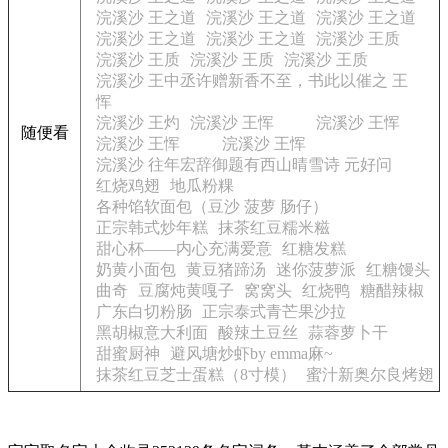
浣溪沙 王之道
浣溪沙 王之道
浣溪沙 王之道
浣溪沙 王之道
浣溪沙 王之道
浣溪沙 王质
浣溪沙 王质
浣溪沙 王质
浣溪沙 王质
浣溪沙 王中丞许赠新香不至，书此以催之 王
恽
浣溪沙 王灼
浣溪沙 王恽
浣溪沙 王恽
随便看
浣溪沙 王恽
浣溪沙 王恽
浣溪沙 往年宏辞御题有西山晴雪诗 元好问
红烧鸡翅
地瓜粉粿
各种馅软面包（豆沙 菠萝 肠仔）
正宗韩式炒年糕
抹茶红豆糯米糍
甜心杯——内心充满爱意
红糖发糕
奶黄小面包
黄豆猪蹄汤
迷你菠萝派
红糖馒头
曲奇
豆腐炖黄嘎子
窝窝头
红烧鸭
糖醋辣椒
广东白切粉肠
正宗泰式青芒果沙拉
黑胡椒意大利面
酸辣土豆丝
蒜蓉萝卜干
甜蜜厨神
避风塘炒虾by emma麻~
抹茶红豆芝士蛋糕（8寸模）
蜜汁新奥尔良烤翅