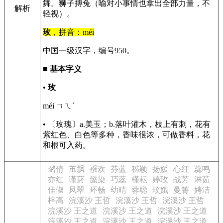
舞。狮子搏兔（喻对小事情也拿出全部力量，不
解析
轻视）。
玫
，拼音：méi
中国一级汉字，编号950。
■
基本字义
•
玫
méi ㄇㄟˊ
• 〔玫瑰〕a.美玉；b.落叶灌木，枝上有刺，花有
紫红色、白色等多种，香味很浓，可做香料，花
和根可入药。
璐倩
茧飘
襁欢
芬蓝
秭颖
扬媛
心红
蕊鸣
亦红
谨菸
懿染
巧蕊
槿耘
婷玫
战芳
淋茹
佳俶
凤翠
环畅
幼晴
蓉聪
玟娥
曼箐
娉洁
梓高
浣溪沙 王哲
浣溪沙 王哲
浣溪沙 王哲
浣溪沙 王之道
浣溪沙 王之道
浣溪沙 王之道
浣溪沙 王之道
浣溪沙 王之道
浣溪沙 王之道