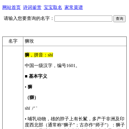
网站首页
诗词鉴赏
宝宝取名
家常菜谱
请输入您要查询的名字：
名字
狮玫
狮
，拼音：shī
中国一级汉字，编号1601。
■
基本字义
•
狮
（獅）
shī ㄕˉ
• 哺乳动物，雄的脖子上有长鬣，多产于非洲及印
度西北部（通常称“狮子”；古亦作“师子”）：狮子