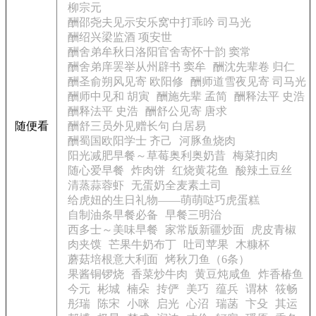
柳宗元
酬邵尧夫见示安乐窝中打乖吟 司马光
酬绍兴梁监酒 项安世
酬舍弟牟秋日洛阳官舍寄怀十韵 窦常
酬舍弟庠罢举从州辟书 窦牟
酬沈先辈卷 归仁
酬圣俞朔风见寄 欧阳修
酬师道雪夜见寄 司马光
酬师中见和 胡寅
酬施先辈 孟简
酬释法平 史浩
酬释法平 史浩
酬舒公见寄 唐求
随便看
酬舒三员外见赠长句 白居易
酬蜀国欧阳学士 齐己
河豚鱼烧肉
阳光减肥早餐～草莓奥利奥奶昔
梅菜扣肉
随心爱早餐
炸肉饼
红烧黄花鱼
酸辣土豆丝
清蒸蒜蓉虾
无蛋奶全麦素土司
给虎妞的生日礼物——萌萌哒巧虎蛋糕
自制油条早餐必备
早餐三明治
西多士～美味早餐
家常版新疆炒面
虎皮青椒
肉夹馍
芒果牛奶布丁
吐司苹果
木糠杯
蘑菇培根意大利面
烤秋刀鱼（6条）
果酱铜锣烧
香菜炒牛肉
黄豆炖咸鱼
炸香椿鱼
今元
彬城
楠朵
抟俨
美巧
蕴兵
谓林
筱畅
彤瑞
陈宋
小咪
启光
心沼
瑞菡
卞殳
其运