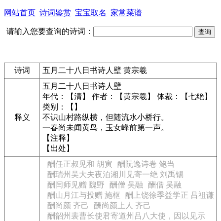
网站首页
诗词鉴赏
宝宝取名
家常菜谱
请输入您要查询的诗词：
诗词
五月二十八日书诗人壁 黄宗羲
五月二十八日书诗人壁
年代：【清】 作者：【黄宗羲】 体裁：【七绝】
类别：【】
释义
不识山村路纵横，但随流水小桥行。
一春尚未闻黄鸟，玉女峰前第一声。
【注释】
【出处】
酬任正叔见和 胡寅
酬阮逸诗卷 鲍当
酬瑞州吴大夫夜泊湘川见寄一绝 刘禹锡
酬闰师见赠 魏野
酬僧 吴融
酬僧 吴融
酬山月江与投赠 施枢
酬上饶徐季益学正 吕祖谦
酬尚颜 齐己
酬尚颜上人 齐己
酬韶州裴曹长使君寄道州吕八大使，因以见示