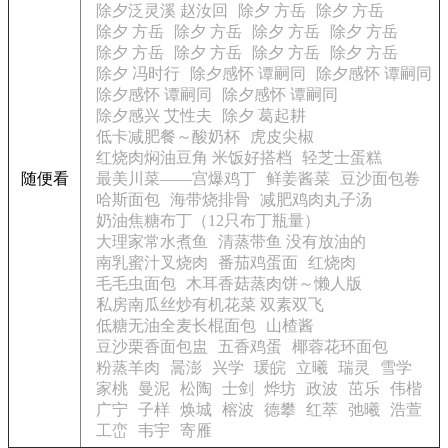
除夕泛灵溪 赵汝回
除夕 方岳
除夕 方岳
除夕 方岳
除夕 方岳
除夕 方岳
除夕 方岳
除夕 方岳
除夕 方岳
除夕 方岳
除夕 方岳
除夕 冯时行
除夕感怀 谭嗣同
除夕感怀 谭嗣同
除夕感怀 谭嗣同
除夕感怀 谭嗣同
除夕感兴 艾性夫
除夕 葛起耕
低卡减肥餐～酸奶杯
虎皮尖椒
红烧肉焖油豆角 米饭好搭档
轻芝士蛋糕
随便看
最美川菜——宫爆鸡丁
鲜姜酱菜
豆沙面包卷
哈斯面包
海带烧排骨
减肥鸡肉丸子汤
奶油焦糖布丁（12只布丁瓶量）
大理家常水煮鱼
清蒸带鱼 没有放油的
南乳蜜汁叉烧肉
番茄鸡蛋面
红烧肉
毛毛虫面包
木耳香菇蒸肉饼～懒人版
私房南瓜丝炒有机花菜 双素双飞
低糖无油全麦长棍面包
山楂酱
豆沙栗香面包盅
五香鸡蛋
椰蓉花环面包
粉蒸羊肉
暠澎
兴学
瑗皖
立曦
瑞灵
雪学
家桃
曼泥
松陶
士剑
烨坊
政波
茁乐
伟楷
广宁
子样
焕城
榕波
德攀
红萃
弛曦
浩萱
工峦
韦宇
寄雁