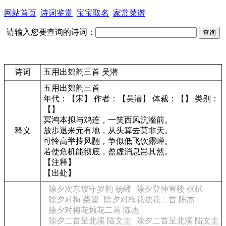
网站首页
诗词鉴赏
宝宝取名
家常菜谱
请输入您要查询的诗词：
诗词
五用出郊韵三首 吴潜
五用出郊韵三首
年代：【宋】 作者：【吴潜】 体裁：【】 类别：
【】
冥鸿本拟与鸡连，一笑西风沆瀣前。
释义
放步退来元有地，从头算去莫非天。
可怜高举抟风翮，争似低飞饮露蝉。
若使危机能彻底，盈虚消息岂其然。
【注释】
【出处】
除夕次东坡守岁韵 杨蟠
除夕登仲宣楼 张栻
除夕对梅 柴望
除夕对梅花烛花二首 陈杰
除夕对梅花烛花二首 陈杰
除夕二首呈北溪 陆文圭
除夕二首呈北溪 陆文圭