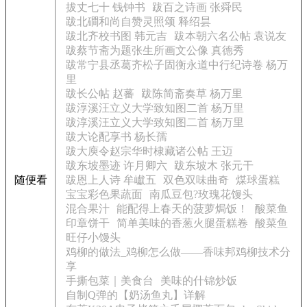
拔丈七十 钱钟书
跋百之诗画 张舜民
跋北磵和尚自赞灵照颂 释绍昙
跋北齐校书图 韩元吉
跋本朝六名公帖 袁说友
跋蔡节斋为题张生所画文公像 真德秀
跋常宁县丞葛齐松子固衡永道中行纪诗卷 杨万
里
跋长公帖 赵蕃
跋陈简斋奏草 杨万里
跋淳溪汪立义大学致知图二首 杨万里
跋淳溪汪立义大学致知图二首 杨万里
跋大论配享书 杨长孺
跋大庾令赵宗华时棣藏诸公帖 王迈
跋东坡墨迹 许月卿六
跋东坡木 张元干
随便看
跋恩上人诗 牟巘五
双色双味曲奇
煤球蛋糕
宝宝彩色果蔬面
南瓜豆包?玫瑰花馒头
混合果汁
能配得上春天的菠萝焗饭！
酸菜鱼
印章饼干
简单美味的香葱火腿蛋糕卷
酸菜鱼
旺仔小馒头
鸡柳的做法_鸡柳怎么做——香味邦鸡柳技术分
享
手撕包菜｜美食台
美味的什锦炒饭
自制Q弹的【奶汤鱼丸】详解