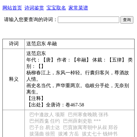
网站首页
诗词鉴赏
宝宝取名
家常菜谱
请输入您要查询的诗词：
诗词
送范启东 牟融
送范启东
年代：【唐】 作者：【牟融】 体裁：【五律】 类
别：【】
杨柳春江上，东风一棹轻。行囊归客兴，尊酒故
释义
人情。
画史名当代，声华重两京。临岐分手处，无奈别
离生。
【注释】
【出处】全唐诗：卷467-58
巴中逢故人 项斯
巴州寒食晚眺 张祎
巴州西龛 任约
巴州薛刺史歌 ***
巴子台 易士达
巴賨旅寓寄朝中从叔 郑谷
拔蒲曲 徐照
拔滩 方岳
拔丈七十 钱钟书