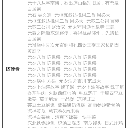
元十八从事南海，欲出庐山临别旧居，有恋泉
白居易
元石 吴文震
元枢陈叔达挽词二首 周必大
元枢陈叔达挽词二首 周必大
元苏二公祠 曹豳
元苏二公祠 赵汝驭
元太守同游七泉寺 王建
元微之除浙东观察使，喜得杭越邻州，先赠长
白居易
元翁坐中见次元寄到和孔四饮王夔玉家长韵因
黄庭坚
元夕八首 陈世崇
元夕八首 陈世崇
元夕八首 陈世崇
元夕八首 陈世崇
随便看
元夕八首 陈世崇
元夕八首 陈世崇
元夕八首 陈世崇
元夕八首 陈世崇
元夕病中 方岳
元夕泊舟霅川 范成大
元夕卜油溪故事 魏了翁
元夕卜油溪故事 魏了翁
香芹牛肉
火腿西红柿汤
毛豆鸡丁
干煸四季豆
嫩姜
茄子焖蛤
一品煲
凉拌豇豆
芸豆土豆焖饭
蓝莓酸奶蛋糕
高丽参炖猪骨汤
凉拌黄瓜
葱花卷&肉末卷
凉拌白菜丝，清爽下饭菜，快手菜
东北铁锅炖鱼
鸡汤豆腐皮
南瓜馒头
日式炸鸡