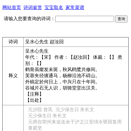
网站首页
诗词鉴赏
宝宝取名
家常菜谱
请输入您要查询的诗词：
诗词
呈水心先生 赵汝回
呈水心先生
年代：【宋】 作者：【赵汝回】 体裁：【】 类
别：【】
鹤骨虽癯发未斑，秋风鸥鹭共修间。
释义
芙蓉夹径缠通马，杨柳沿池不碍山。
外稿定於何日上，中兴只在十年间。
谷城片石无人识，胡骑堂堂出汉关。
【注释】
【出处】
元沙院 曾巩
元少保生日 朱长文
元少保生日 朱长文
元师自荣州来追送余于泸之江安绵水驿因复用
黄庭坚