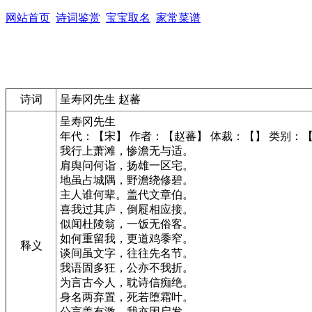
网站首页
诗词鉴赏
宝宝取名
家常菜谱
诗词
呈寿冈先生 赵蕃
呈寿冈先生
年代：【宋】 作者：【赵蕃】 体裁：【】 类别：
我行上萧滩，惨澹无与适。
肩舆问何诣，扬雄一区宅。
地虽占城隅，野澹绕修碧。
主人谁何辈。盖代文章伯。
喜我过其庐，倒屣相应接。
似闻杜陵翁，一饭无俗客。
如何重留我，更道鸡黍窄。
释义
谈间虽文字，往往先名节。
我语固多狂，公亦不我折。
为言古今人，耽诗信痴绝。
身名两弃置，死若堕霜叶。
公言盖有激，我亦因启发。