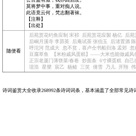
莫将梦中事，重对痴人说。
此语竟云何，梵志翻著袜。
【注释】
【出处】
后苑赏花钓鱼应制 宋祁
后苑赏花应製 杨亿
后苑
后峒月溪寺 李昴英
后庵试茶 张伯玉
后渚置酒 
呼沱河 范成大
忽不贫，喜卢仝书船归洛 孟郊
忽
随便看
豆腐草鱼
【米粉戚风蛋糕】——大米也能做戚风
正宗老厦门薄饼菜/春卷
炒面条
6寸裸蛋糕
自己
谊浩
星燮
宸乙
杨鲼
三笑
倩雪
乃儿
开翔
伟
诗词鉴赏大全收录268992条诗词词条，基本涵盖了全部常见