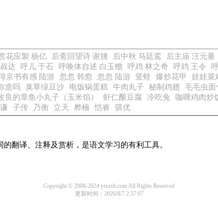
赏花应製 杨亿
后斋回望诗 谢朓
后中秋 马廷鸾
后主庙 汪元量
陈叔达
呼儿 于石
呼唤体自述 白玉蟾
呼鸡 林之奇
呼鸡 王令
呼
得京书有感 陆游
忽忽 韩愈
忽忽 陆游
竖蛏
爆炒花甲
娃娃菜
你造吗
臭草绿豆沙
电饭锅蛋糕
牛肉丸子
秘制鸡翅
毛毛虫面
改良的章鱼小丸子（玉米馅）
虾仁酿豆腐
冷吃兔
咖喱鸡肉炒
谦
子传
乃衡
立天
桦楠
恺睿
骐优
诗词的翻译、注释及赏析，是语文学习的有利工具。
Copyright © 2008-2024 ytxzsh.com All Rights Reserved
更新时间：2026/8/7 2:37:07