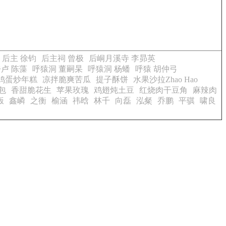
后主 徐钧
后主祠 曾极
后峒月溪寺 李昴英
卢 陈藻
呼猿洞 董嗣杲
呼猿洞 杨蟠
呼猿 胡仲弓
鸡蛋炒年糕
凉拌脆爽苦瓜
提子酥饼
水果沙拉Zhao Hao
包
香甜脆花生
苹果玫瑰
鸡翅炖土豆
红烧肉干豆角
麻辣肉
饭
鑫嶙
之衡
榆涵
祎晗
林千
向磊
泓粲
乔鹏
平骐
啸良