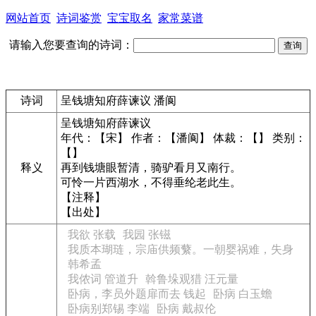
网站首页
诗词鉴赏
宝宝取名
家常菜谱
请输入您要查询的诗词：
诗词
呈钱塘知府薛谏议 潘阆
呈钱塘知府薛谏议
年代：【宋】 作者：【潘阆】 体裁：【】 类别：
【】
释义
再到钱塘眼暂清，骑驴看月又南行。
可怜一片西湖水，不得垂纶老此生。
【注释】
【出处】
我欲 张载
我园 张镃
我质本瑚琏，宗庙供频蘩。一朝婴祸难，失身
韩希孟
我侬词 管道升
斡鲁垛观猎 汪元量
卧病，李员外题扉而去 钱起
卧病 白玉蟾
卧病别郑锡 李端
卧病 戴叔伦