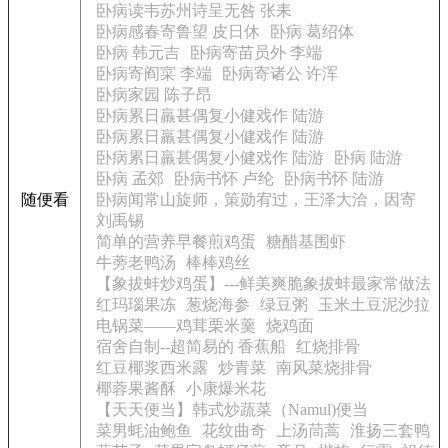
卧病读韦苏州诗呈无咎 张耒
卧病感春寄鲁望 皮日休
卧病 葛绍体
卧病 韩元吉
卧病寄苗员外 李端
卧病寄阎寀 李端
卧病寄诸公 许浑
卧病家园 陈子昂
卧病累日羸甚偶复小健戏作 陆游
卧病累日羸甚偶复小健戏作 陆游
卧病累日羸甚偶复小健戏作 陆游
卧病 陆游
卧病 孟郊
卧病书怀 卢纶
卧病书怀 陆游
随便看
卧病闻常山旋师，策勋宥过，王泽大洽，因寄
刘禹锡
简单的营养早餐煎鸡蛋
糖醋基围虾
牛蒡老鸭汤
棒棒鸡丝
【象拔蚌炒鸡蛋】---鲜美爽脆象拔蚌最家常做法
红玛瑙果冻
葱烧海参
绿豆粥
玉米土豆泥沙拉
电锅菜——鸡茸栗米羹
烧鸡面
宿舍自制--超简易的 香蕉船
红烧排骨
红豆椰浆西米露
炒青菜
南风菜烧排骨
椰蓉果酱酥
小康爆米花
【天天便当】韩式炒蔬菜（Namul)便当
菜男蚝油鲍鱼
花纹曲奇
上汤茼蒿
淮扬三套鸭