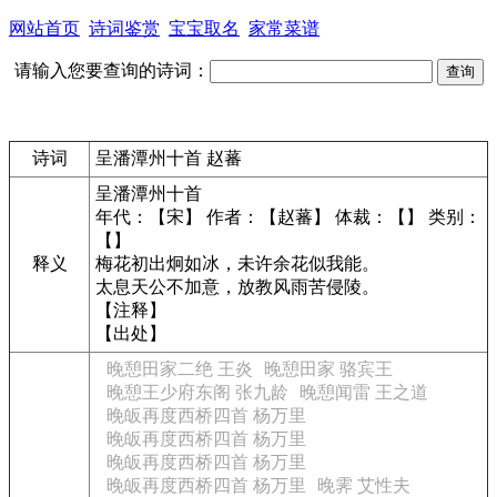
网站首页
诗词鉴赏
宝宝取名
家常菜谱
请输入您要查询的诗词：
诗词
呈潘潭州十首 赵蕃
呈潘潭州十首
年代：【宋】 作者：【赵蕃】 体裁：【】 类别：
【】
释义
梅花初出炯如冰，未许余花似我能。
太息天公不加意，放教风雨苦侵陵。
【注释】
【出处】
晚憩田家二绝 王炎
晚憩田家 骆宾王
晚憩王少府东阁 张九龄
晚憩闻雷 王之道
晚皈再度西桥四首 杨万里
晚皈再度西桥四首 杨万里
晚皈再度西桥四首 杨万里
晚皈再度西桥四首 杨万里
晚霁 艾性夫