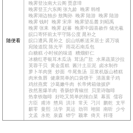
晚霁登汝南大云阁 贾彦璋
晚霁登王六东阁 张九龄
晚霁 韩维
晚霁湖边独步 敖陶孙
晚霁 陆游
晚霁 陆游
晚霁 钱时
晚霁 宋庠
晚霁望岳麓 刘昭禹
晚霁 张耒
晚霁 赵蕃
晚霁中园喜赦作 储光羲
皖口寄怀前太平守陈公度 晁补之
随便看
皖口遭风 晁补之
皖山纸帐送宋居士 裘万顷
宛陵道院 陈允平
雨花石南瓜包
白糖糕 小时候的味道
糟熘虾仁
冰糖红枣银耳木瓜汤
茸汤广肚
水果蔬菜沙拉
芙蓉干贝
黄金蛋糕
酱汁土豆泥
卤水制作
萝卜羊肉煲
炒面
牛尾鱼汤
豆浆机版山楂糕
肉米鱼唇
健康简单的口袋饼干
清蒸童子鸡
鸡丝燕窝
沙葛嫩牛肉
长帝烤箱做披萨
孜然葱爆羊肉
香肠炒青椒丝
贝里诗咖啡
热拿铁咖啡
好吃又简单的辣白菜
幕茧
儒容
方臣
甫沛
戆局
洪沣
常天
刁川
鹏乾
支平
麒零
曼熙
法学
莫运
劲羽
翊留
南听
少兮
文孟
永乾
泉森
铧宁
颖聿
倚天
祥瑾