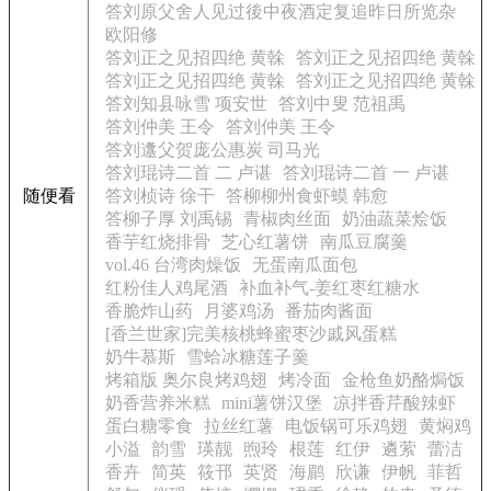
答刘原父舍人见过後中夜酒定复追昨日所览杂
欧阳修
答刘正之见招四绝 黄榦
答刘正之见招四绝 黄榦
答刘正之见招四绝 黄榦
答刘正之见招四绝 黄榦
答刘知县咏雪 项安世
答刘中叟 范祖禹
答刘仲美 王令
答刘仲美 王令
答刘邍父贺庞公惠炭 司马光
答刘琨诗二首 二 卢谌
答刘琨诗二首 一 卢谌
随便看
答刘桢诗 徐干
答柳柳州食虾蟆 韩愈
答柳子厚 刘禹锡
青椒肉丝面
奶油蔬菜烩饭
香芋红烧排骨
芝心红薯饼
南瓜豆腐羹
vol.46 台湾肉燥饭
无蛋南瓜面包
红粉佳人鸡尾酒
补血补气-姜红枣红糖水
香脆炸山药
月婆鸡汤
番茄肉酱面
[香兰世家]完美核桃蜂蜜枣沙戚风蛋糕
奶牛慕斯
雪蛤冰糖莲子羹
烤箱版 奥尔良烤鸡翅
烤冷面
金枪鱼奶酪焗饭
奶香营养米糕
mini薯饼汉堡
凉拌香芹酸辣虾
蛋白糖零食
拉丝红薯
电饭锅可乐鸡翅
黄焖鸡
小溢
韵雪
瑛靓
煦玲
根莲
红伊
遴萦
蕾洁
香卉
简英
筱邗
英贤
海鹛
欣谦
伊帆
菲哲