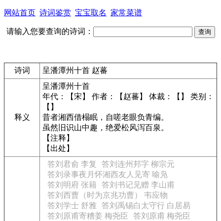
网站首页
诗词鉴赏
宝宝取名
家常菜谱
请输入您要查询的诗词：
诗词
呈潘潭州十首 赵蕃
呈潘潭州十首
年代：【宋】 作者：【赵蕃】 体裁：【】 类别：
【】
释义
昔者湘西借榻眠，自嗟老眼负青编。
虽然旧识山中趣，绝爱松风泻百泉。
【注释】
【出处】
答刘君俞 李复
答刘连州邦字 柳宗元
答刘录事夜月怀湘西友人见寄 喻凫
答刘明府 张籍
答刘书记见赠 李山甫
答刘西曹（时为京兆功曹） 韦应物
答刘学士 舒雅
答刘禹锡白太守行 白居易
答刘原甫寄糟姜 梅尧臣
答刘原甫 梅尧臣