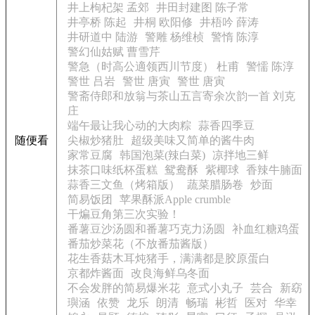
井上枸杞架 孟郊
井田封建图 陈子常
井亭桥 陈起
井桐 欧阳修
井梧吟 薛涛
井研道中 陆游
警雕 杨维桢
警惰 陈淳
警幻仙姑赋 曹雪芹
警急（时高公適领西川节度） 杜甫
警懦 陈淳
警世 吕岩
警世 唐寅
警世 唐寅
警斋侍郎和放翁与茶山五言寄余次韵一首 刘克
庄
端午最让我心动的大肉粽
蒜香四季豆
随便看
尖椒炒猪肚
超级美味又简单的酱牛肉
家常豆腐
韩国泡菜(辣白菜)
凉拌地三鲜
抹茶口味纸杯蛋糕
鸳鸯酥
紫椰球
香辣牛腩面
蒜香三文鱼（烤箱版）
蔬菜腊肠卷
炒面
简易饭团
苹果酥派Apple crumble
干煸豆角第三次实验！
番薯豆沙汤圆和番薯巧克力汤圆
补血红糖鸡蛋
番茄炒菜花（不放番茄酱版）
花生香菇木耳炖猪手，满满都是胶原蛋白
京都炸酱面
改良海鲜乌冬面
不会发胖的简易爆米花
意式小丸子
芸合
新窈
璵涵
依赞
龙乐
朗清
畅瑞
彬哲
医对
华幸