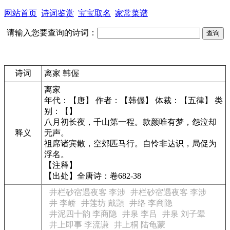
网站首页
诗词鉴赏
宝宝取名
家常菜谱
请输入您要查询的诗词：
诗词
离家 韩偓
离家
年代：【唐】 作者：【韩偓】 体裁：【五律】 类
别：【】
八月初长夜，千山第一程。款颜唯有梦，怨泣却
释义
无声。
祖席诸宾散，空郊匹马行。自怜非达识，局促为
浮名。
【注释】
【出处】全唐诗：卷682-38
井栏砂宿遇夜客 李涉
井栏砂宿遇夜客 李涉
井 李峤
井莲坊 戴顗
井络 李商隐
井泥四十韵 李商隐
井泉 李吕
井泉 刘子翚
井上即事 李流谦
井上桐 陆龟蒙