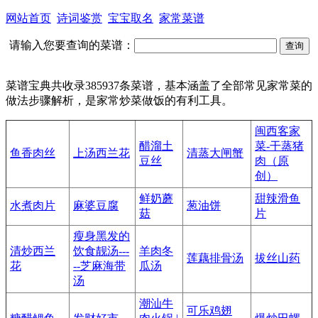
网站首页
诗词鉴赏
宝宝取名
家常菜谱
请输入您要查询的菜谱：
菜谱宝典共收录385937条菜谱，基本涵盖了全部常见家常菜的
做法步骤解析，是家常炒菜做饭的有利工具。
闽西客家
醋溜土
菜-干蒸猪
鱼香肉丝
上汤西兰花
清蒸大闸蟹
豆丝
肉（原
创）
鲜奶蘑
甜辣滑鱼
水煮肉片
麻婆豆腐
葱油饼
菇
片
瘦身黑发的
清炒西兰
饮食靓汤---
羊肉冬
莲藕排骨汤
拔丝山药
花
--芝麻海带
瓜汤
汤
潮汕牛
可乐鸡翅