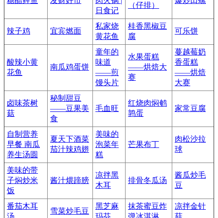
糖醋鲤鱼
发财好市
肉火锅 |
爆炒田螺
（仔排）
日食记
私家烧
桂香黑椒豆
辣子鸡
宜宾燃面
可乐饼
黄花鱼
腐
童年的
蔓越莓奶
水果蛋糕
酸辣小黄
味道
香蛋糕
南瓜鸡蛋饼
——烘焙大
花鱼
——煎
——烘焙
赛
馒头片
大赛
秘制甜豆
卤味茶树
红烧肉焖鹌
——豆果美
毛血旺
家常豆腐
菇
鹑蛋
食
自制营养
美味的
夏天下酒菜
肉松沙拉
早餐 南瓜
泡菜年
芒果布丁
茄汁辣鸡翅
球
养生汤圆
糕
美味的带
凉拌黑
酱瓜炒毛
子焖炒米
酱汁煨蹄膀
排骨冬瓜汤
木耳
豆
饭
番茄木耳
黑芝麻
抹茶蜜豆炸
凉拌金针
雪菜炒毛豆
汤
玛芬
弹冰淇淋
菇