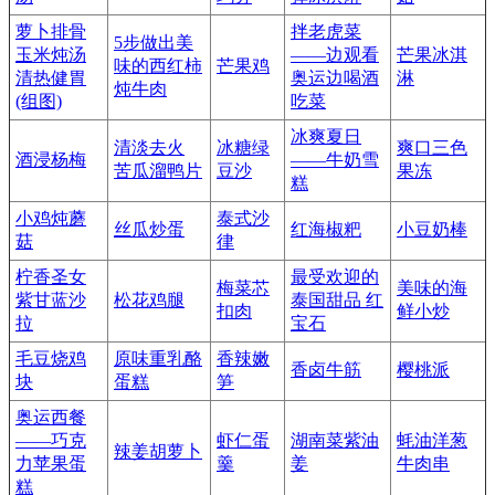
萝卜排骨
拌老虎菜
5步做出美
玉米炖汤
——边观看
芒果冰淇
味的西红柿
芒果鸡
清热健胃
奥运边喝酒
淋
炖牛肉
(组图)
吃菜
冰爽夏日
清淡去火
冰糖绿
爽口三色
酒浸杨梅
——牛奶雪
苦瓜溜鸭片
豆沙
果冻
糕
小鸡炖蘑
泰式沙
丝瓜炒蛋
红海椒粑
小豆奶棒
菇
律
柠香圣女
最受欢迎的
梅菜芯
美味的海
紫甘蓝沙
松花鸡腿
泰国甜品 红
扣肉
鲜小炒
拉
宝石
毛豆烧鸡
原味重乳酪
香辣嫩
香卤牛筋
樱桃派
块
蛋糕
笋
奥运西餐
——巧克
虾仁蛋
湖南菜紫油
蚝油洋葱
辣姜胡萝卜
力苹果蛋
羹
姜
牛肉串
糕