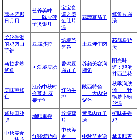
宝宝食
营养美味
蒜香蟹柳
谱之墨
鲫鱼豆腐
——陈皮莲
蒜蓉蒸茄子
日月贝
鱼肚片
汤
子煲银耳
汤
柔软香滑
培根芦
药膳乌鸡
的鸡肉山
豆腐沙拉
土豆炖牛肉
笋卷
煲
芋饼
阳光味
马拉盏炒
香焗豆
养颜美容润
可爱脆皮肠
道：鸡蛋
鱿鱼
腐丸子
肺粥
拌西兰花
秋季润肤
江南中秋时
陕西特色
美味煎鲫
红酒牛
汤——牡
令菜 桂花
——大肉泡
鱼
排
蛎萝卜粉
栗子鱼
锅盔
丝汤
酱烧田鸡
柠檬藕
黄瓜肉丸子
橙味果香
糖醋里脊
腿
片
汤
鸡
中秋美
中秋美食
红酱焗鸡柳
食——
中秋节食谱
苹果醋青
——桂花