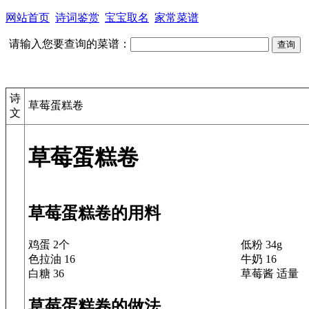
网站首页
诗词鉴赏
宝宝取名
家常菜谱
请输入您要查询的菜谱：
诗
草莓蛋糕卷
文
草莓蛋糕卷
草莓蛋糕卷的用料
鸡蛋 2个
低粉 34g
色拉油 16
牛奶 16
白糖 36
草莓酱 适量
草莓蛋糕卷的做法