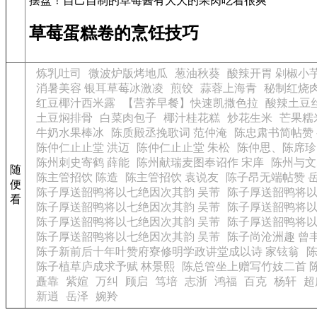
摆盘！自己自制的草莓酱有大大的果肉吃着很爽
草莓蛋糕卷的烹饪技巧
炼乳吐司
微波炉版烤地瓜
葱油秋葵
酸辣开胃 剁椒小
消暑美容 银耳草莓冰激凌
煎饺
蒜蓉上海青
秘制红烧
红豆椰汁西米露
【营养早餐】快速凯撒色拉
酸辣土豆
土豆焖排骨
白菜肉包子
椰汁桂花糕
炒花生米
芒果糯
牛奶水果棒冰
陈质殿丞挽歌词 范仲淹
陈忠肃书简帖赞
陈仲仁止止堂 洪迈
陈仲仁止止堂 朱松
陈仲思、陈席珍
陈州刺史寄鹤 薛能
陈州献瑞麦图奉诏作 宋庠
陈州与文
随
陈主管招饮 陈造
陈主管招饮 袁说友
陈子昂无端帖赞 
便
陈子厚送韶鸭将以七绝因次其韵 吴芾
陈子厚送韶鸭将以
看
陈子厚送韶鸭将以七绝因次其韵 吴芾
陈子厚送韶鸭将以
陈子厚送韶鸭将以七绝因次其韵 吴芾
陈子厚送韶鸭将以
陈子厚送韶鸭将以七绝因次其韵 吴芾
陈子尚沧洲趣 曾
陈子新前后十年叶赞府寮修明学政讲堂成以诗 家铉翁
陈
陈子植草庐成求予赋 林景熙
陈总管坐上赠写竹妓二首 
矗靠
紫媗
万纠
顾启
笃培
志浙
鸿福
百克
杨轩
超
新逍
岳泽
婉羚