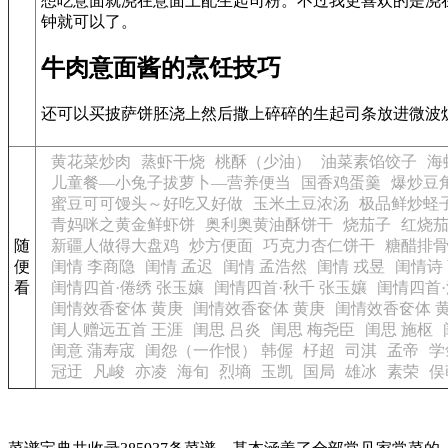
想吃意面就浇在意面上配生起司粉。不过我更喜欢的是浇
钟就可以了。
牛肉意面酱的烹饪技巧
还可以买披萨饼胚浇上然后撒上碎碎的生起司条放进微波
黄花菜炒肉
蒸虾干烧
桃酥（少油）
油菜素馅饺子
海
儿童餐—小兔子拔萝卜—营养便当
国香鸡蛋羹
爆炒豆
蜜豆可可馒头～好吃又好做
玉米土豆浓汤
极品鲜炒蛏
青妈咪之黄金鲜虾饼
奥利奥黄油酥饼干
烧茄子
红烧
随
新疆人做得大盘鸡
炒方便面
巧克力杏仁饼干
糖醋排
便
闺情 李商隐
闺情 孟迟
闺情 孟浩然
闺情 戎昱
闺情诗
看
闺情四首·倦绣 张玉孃
闺情四首·秋千 张玉孃
闺情四首·
闺情效香奁体 黄庚
闺情效香奁体 黄庚
闺情效香奁体 
闺人赠远五首 王涯
闺思 吕炎
闺思 梅尧臣
闺思 施枢
闺意 蒲寿宬
闺怨（一作恨） 韩偓
杍超
司淇
孟帝
学
冠迂
凡峻
亦凌
海旬
烈墒
玉凯
国局
雄冰
素荣
俣