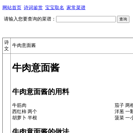
网站首页
诗词鉴赏
宝宝取名
家常菜谱
请输入您要查询的菜谱：
诗
牛肉意面酱
文
牛肉意面酱
牛肉意面酱的用料
牛筋肉
茄子 两
西红柿 两个
洋葱 一
胡萝卜 半根
菠菜 一
牛肉意面酱的做法