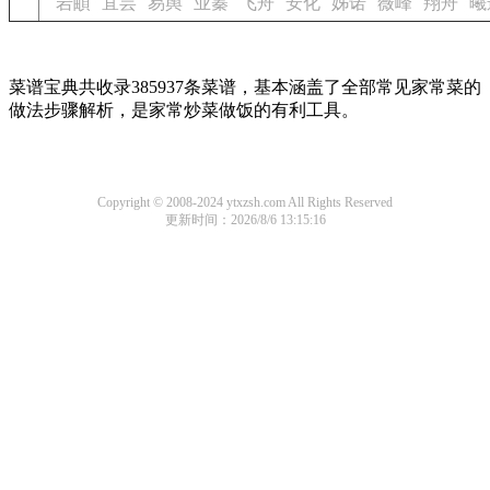
岩頔
宜芸
易舆
业蓁
飞舟
安化
姊诺
薇峰
翔舟
曦
菜谱宝典共收录385937条菜谱，基本涵盖了全部常见家常菜的
做法步骤解析，是家常炒菜做饭的有利工具。
Copyright © 2008-2024 ytxzsh.com All Rights Reserved
更新时间：2026/8/6 13:15:16