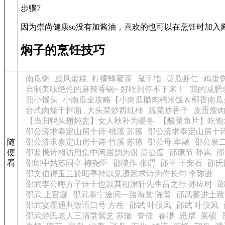
步骤7
因为崇尚健康so没有加酱油，喜欢的也可以在烹饪时加入
焖子的烹饪技巧
南瓜粥
戚风蛋糕
柠檬蜂蜜茶
鬼手指
黄瓜虾仁
鸡蛋
自制美味绝伦的麻辣香锅~ 好吃到停不下来！
我的减肥
煎小馒头
小南瓜全攻略【小南瓜腊肉糯米饭＆椰香南瓜
台式肉燥干拌面
大头菜炒西红柿
蔬菜炒香干
皮蛋瘦
【当归鸭头翅炖盅】女人秋补为暖冬
【酸菜鱼片】吃饱
邵公济求泰定山房十诗·桃溪 苏籀
邵公济求泰定山房十诗
随
邵公济求泰定山房十诗·竹溪 苏籀
邵公母 牟融
邵公泉二
便
邵监携诗相访用集中闲居韵为谢 黄公度
邵康节 孙嵩
邵
看
邵郎中姑苏园亭 梅尧臣
邵陵作 张谓
邵平 王安石
邵氏
邵文伯得玉兰於昭亭持以见遗因求诗为作长句 李弥逊
邵武李公晦方子佳士也以其祖澹轩先生吕之行 孙应时
邵武 上官凝
邵武泰宁途间一路海棠 陈普
邵武宴进士致
邵武宴瞿通判致语口号 方岳
邵武 叶仪凤
邵武 叶仪凤
邵武游氏老人三清堂紫芝 苏辙
誉佳
春渺
思熠
展硕