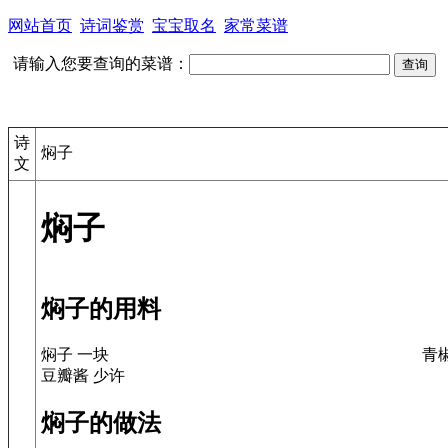
网站首页
诗词鉴赏
宝宝取名
家常菜谱
请输入您要查询的菜谱：
诗
焖子
文
焖子
焖子的用料
焖子 一块
青
豆瓣酱 少许
焖子的做法