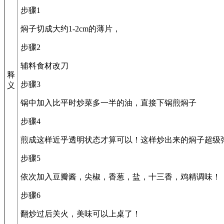
步骤1
焖子切成大约1-2cm的薄片，
步骤2
辅料食材改刀
释
步骤3
义
锅中加入比平时炒菜多一半的油，直接下锅煎焖子
步骤4
煎成这样近乎透明状态才算可以！这样炒出来的焖子超级
步骤5
依次加入豆瓣酱，尖椒，香葱，盐，十三香，鸡精调味！
步骤6
翻炒过后关火，美味可以上桌了！