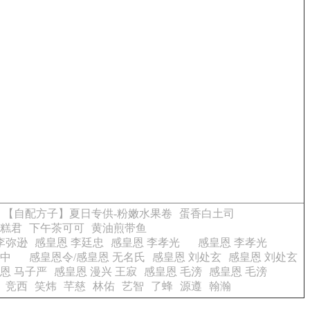
【自配方子】夏日专供-粉嫩水果卷
蛋香白土司
糕君
下午茶可可
黄油煎带鱼
李弥逊
感皇恩 李廷忠
感皇恩 李孝光
感皇恩 李孝光
刘敏中
感皇恩令/感皇恩 无名氏
感皇恩 刘处玄
感皇恩 刘处玄
恩 马子严
感皇恩 漫兴 王寂
感皇恩 毛滂
感皇恩 毛滂
竞西
笑炜
芊慈
林佑
艺智
了蜂
源遵
翰瀚