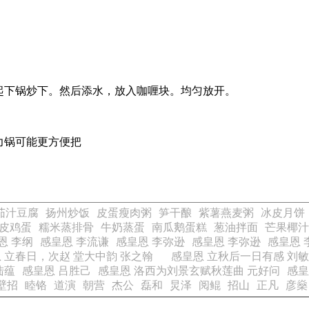
起下锅炒下。然后添水，放入咖喱块。均匀放开。
力锅可能更方便把
茄汁豆腐
扬州炒饭
皮蛋瘦肉粥
笋干酿
紫薯燕麦粥
冰皮月饼
皮鸡蛋
糯米蒸排骨
牛奶蒸蛋
南瓜鹅蛋糕
葱油拌面
芒果椰汁
恩 李纲
感皇恩 李流谦
感皇恩 李弥逊
感皇恩 李弥逊
感皇恩 
 立春日，次赵 堂大中韵 张之翰
感皇恩 立秋后一日有感 
陆蕴
感皇恩 吕胜己
感皇恩 洛西为刘景玄赋秋莲曲 元好问
感皇
壁招
睦铬
道演
朝营
杰公
磊和
炅泽
阅鲲
招山
正凡
彦燊