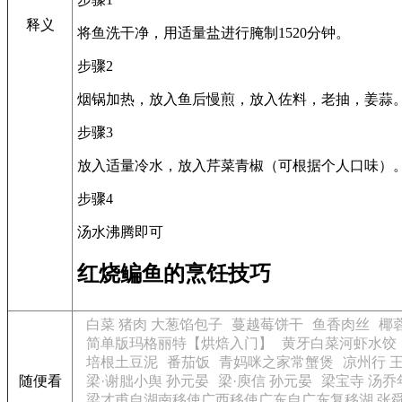
释义
将鱼洗干净，用适量盐进行腌制1520分钟。
步骤2
烟锅加热，放入鱼后慢煎，放入佐料，老抽，姜蒜
步骤3
放入适量冷水，放入芹菜青椒（可根据个人口味）
步骤4
汤水沸腾即可
红烧鳊鱼的烹饪技巧
白菜 猪肉 大葱馅包子
蔓越莓饼干
鱼香肉丝
椰
简单版玛格丽特【烘焙入门】
黄牙白菜河虾水饺
培根土豆泥
番茄饭
青妈咪之家常蟹煲
凉州行 
随便看
梁·谢朏小舆 孙元晏
梁·庾信 孙元晏
梁宝寺 汤乔
梁才甫自湖南移使广西移使广东自广东复移湖 张