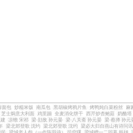
。
。
蓉面包
炒糯米饭
南瓜包
黑胡椒烤鸦片鱼
烤鸭炖白菜粉丝
麻
芝士焗意大利面
鸡里蹦
全麦消化饼干
西芹炒杏鲍菇
奶酪塔
王建
凉蟾 宋祁
梁·勍敌 孙元晏
梁·八关斋 孙元晏
梁·蔡撙 孙元
年
梁北郊登歌 沈约
梁北郊登歌 沈约
梁必大归自燕山有诗问讯
舜民
梁城老人怨（一作陈羽诗） 司空曙
梁城赠一二同幕 韩翃