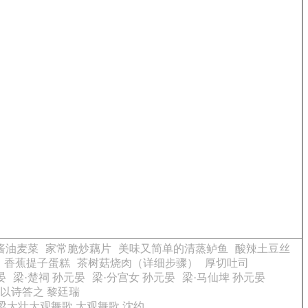
酱油麦菜
家常脆炒藕片
美味又简单的清蒸鲈鱼
酸辣土豆丝
香蕉提子蛋糕
茶树菇烧肉（详细步骤）
厚切吐司
晏
梁·楚祠 孙元晏
梁·分宫女 孙元晏
梁·马仙埤 孙元晏
以诗答之 黎廷瑞
梁大壮大观舞歌 大观舞歌 沈约