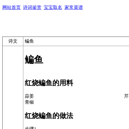
网站首页
诗词鉴赏
宝宝取名
家常菜谱
诗文
鳊鱼
鳊鱼
红烧鳊鱼的用料
蒜姜
芹
青椒
红烧鳊鱼的做法
步骤1