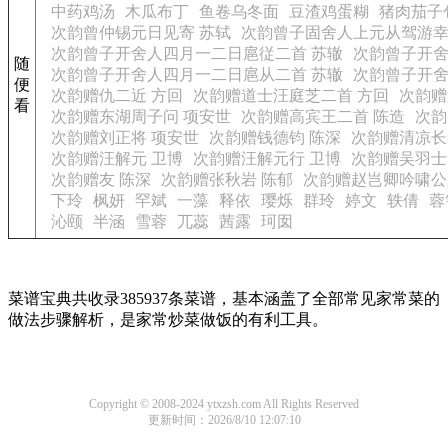
中药鸡汤
木瓜布丁
鱼卷乌冬面
豆渣鸡蛋糊
猪肉茄子
次韵曾仲锡元日见寄 苏轼
次韵曾子固舍人上元从驾游幸
次韵曾子开舍人四月一二日扈従二首 苏辙
次韵曾子开舍
随
次韵曾子开舍人四月一二日扈从二首 苏辙
次韵曾子开舍
便
次韵赠仇二近 方回
次韵赠道士汪庭芝二首 方回
次韵赠
看
次韵赠东湖周子问 项安世
次韵赠高宾王二首 陈造
次韵
次韵赠刘正将 项安世
次韵赠钱德钧 陈深
次韵赠清凉长
次韵赠汪解元 卫博
次韵赠汪解元行 卫博
次韵赠吴羽士
次韵赠友 陈深
次韵赠张秋岩 陈郁
次韵赠赵岂卿吟啸公
下玲
枫妍
罕斌
一藻
释依
璎烁
群玲
婷文
轶倩
蓉
沁颐
半涵
雪蓉
兀蕊
茜露
珂囡
菜谱宝典共收录385937条菜谱，基本涵盖了全部常见家常菜的
做法步骤解析，是家常炒菜做饭的有利工具。
Copyright © 2008-2024 ytxzsh.com All Rights Reserved
更新时间：2026/8/10 12:07:10