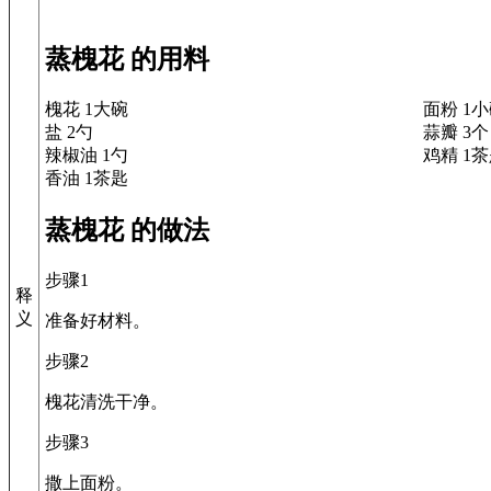
蒸槐花 的用料
槐花 1大碗
面粉 1
盐 2勺
蒜瓣 3个
辣椒油 1勺
鸡精 1
香油 1茶匙
蒸槐花 的做法
步骤1
释
义
准备好材料。
步骤2
槐花清洗干净。
步骤3
撒上面粉。