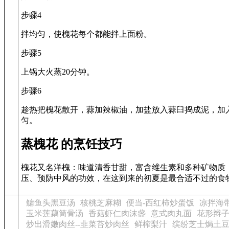
步骤4
拌均匀，使槐花每个都能拌上面粉。
步骤5
上锅大火蒸20分钟。
步骤6
趁热把槐花散开，蒜加辣椒油，加盐放入蒜臼捣成泥，加
匀。
蒸槐花 的烹饪技巧
槐花又名洋槐：味道清香甘甜，富含维生素和多种矿物质
压、预防中风的功效，在这到来的初夏是最合适不过的食
鳙鱼头黑豆汤
核桃芝麻糊
便当-西红柿炒蛋饭
凉拌海
玉米莲藕筒骨汤
香菇虾仁肉沫盏
意式肉丸面
花形辫
炒出滑嫩肉丝--韭菜苔炒肉丝
鲜榨梨汁
缤纷芝士焗土