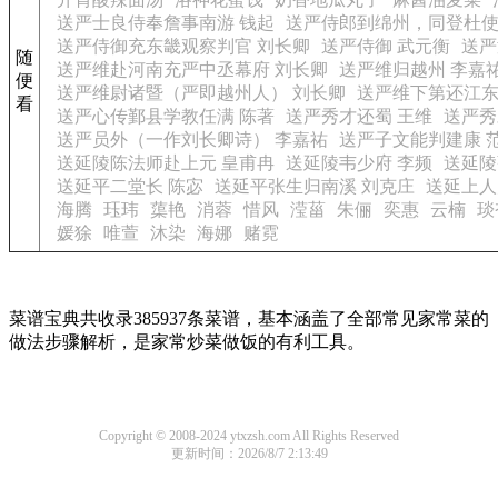
送严士良侍奉詹事南游 钱起
送严侍郎到绵州，同登杜使
送严侍御充东畿观察判官 刘长卿
送严侍御 武元衡
送严
随
送严维赴河南充严中丞幕府 刘长卿
送严维归越州 李嘉
便
送严维尉诸暨（严即越州人） 刘长卿
送严维下第还江东
看
送严心传鄞县学教任满 陈著
送严秀才还蜀 王维
送严秀
送严员外（一作刘长卿诗） 李嘉祐
送严子文能判建康 
送延陵陈法师赴上元 皇甫冉
送延陵韦少府 李频
送延陵
送延平二堂长 陈宓
送延平张生归南溪 刘克庄
送延上人
海腾
珏玮
蕖艳
消蓉
惜风
滢菑
朱俪
奕惠
云楠
琰
媛狳
唯萱
沐染
海娜
赌霓
菜谱宝典共收录385937条菜谱，基本涵盖了全部常见家常菜的
做法步骤解析，是家常炒菜做饭的有利工具。
Copyright © 2008-2024 ytxzsh.com All Rights Reserved
更新时间：2026/8/7 2:13:49