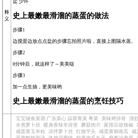
盐 少许
释
史上最嫩最滑溜的蒸蛋的做法
义
步骤1
边搅蛋边放点点盐的步骤忘拍照片啦，直接上图隔水蒸。
步骤2
8分钟后，就这样了～美美哒
步骤3
加一点生抽，更美味哟
史上最嫩最滑溜的蒸蛋的烹饪技巧
宝宝辅食菜谱:广东菜心 蒜蓉青菜 粤菜
美味烤排骨
清
水煮萝卜丝
暖身香辣羊排煲
蘑菇肉片
家用豆豉辣椒
咸蛋黄玉米粒
凉拌萝卜丝
红烧芋头
咸蛋黄焗南瓜
咸
开胃酸辣面汤
洛神花蜜饯
奶香地瓜丸子
麻酱油麦菜