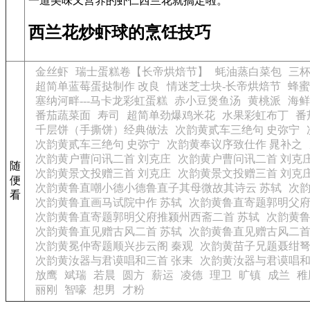
一道美味又营养的虾仁西兰花就搞定啦。
西兰花炒虾球的烹饪技巧
金丝虾
瑞士蛋糕卷【长帝烘焙节】
蚝油蒸白菜包
三
超简单蓝莓蛋挞制作 改良
情迷芝士块-长帝烘焙节
蜂蜜
塞纳河畔---马卡龙彩虹蛋糕
赤小豆煲鱼汤
黄桃派
海鲜
番茄蔬菜面
寿司
超简单劲爆鸡米花
水果彩虹布丁
番
千层饼（手撕饼）经典做法
次韵黄贰车三绝句 史弥宁
次韵黄贰车三绝句 史弥宁
次韵黄奉议序致仕作 晁补之
次韵黄户曹问讯二首 刘克庄
次韵黄户曹问讯二首 刘克
随
次韵黄景文投赠三首 刘克庄
次韵黄景文投赠三首 刘克
便
次韵黄鲁直嘲小德小德鲁直子其母微故其诗云 苏轼
次韵
看
次韵黄鲁直画马试院中作 苏轼
次韵黄鲁直寄题郭明父府
次韵黄鲁直寄题郭明父府推颍州西斋二首 苏轼
次韵黄鲁
次韵黄鲁直见赠古风二首 苏轼
次韵黄鲁直见赠古风二首
次韵黄冕仲寄题顺兴步云阁 秦观
次韵黄苗子兄题聂绀弩
次韵黄汝器与君谟唱和三首 张耒
次韵黄汝器与君谟唱和
放鹰
斌瑞
若晨
圆方
薪运
凌德
理卫
旷镇
成兰
稚
丽刚
智嚎
想男
才粉