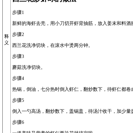
步骤1
新鲜的海虾去壳，用小刀切开虾背抽筋，放入姜末和料酒
步骤2
释
义
西兰花洗净切块，在滚水中烫两分钟。
步骤3
蘑菇洗净切块。
步骤4
热锅，倒油，七分热时倒入虾仁，翻炒数下，待虾仁都卷
步骤5
倒入一勺高汤，翻炒数下，盖锅盖，待汤汁收干，加少量
步骤6