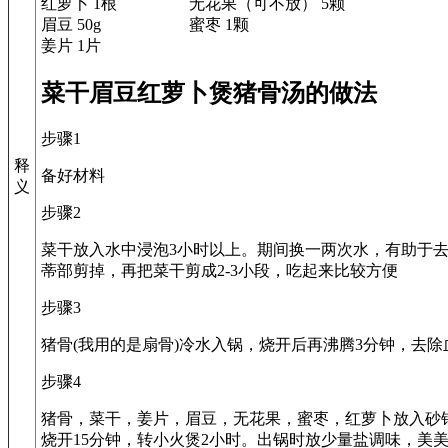
红萝卜 1根
无花果（可不放） 5颗
眉豆 50g
蜜枣 1颗
姜片 1片
菜干眉豆红萝卜煲猪骨汤的做法
步骤1
释
备好材料
义
步骤2
菜干放入水中浸泡3小时以上。期间换一两次水，有助于
蒂部剪掉，再把菜干剪成2-3小段，吃起来比较方便
步骤3
猪骨(我用的是扇骨)冷水入锅，烧开后再沸腾3分钟，去
步骤4
猪骨，菜干，姜片，眉豆，无花果，蜜枣，红萝卜放入砂
烧开15分钟，转小火煲2小时。出锅时放少量盐调味，美