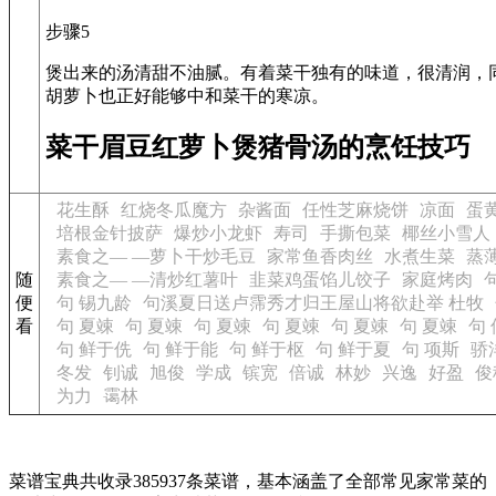
步骤5
煲出来的汤清甜不油腻。有着菜干独有的味道，很清润，
胡萝卜也正好能够中和菜干的寒凉。
菜干眉豆红萝卜煲猪骨汤的烹饪技巧
花生酥
红烧冬瓜魔方
杂酱面
任性芝麻烧饼
凉面
蛋
培根金针披萨
爆炒小龙虾
寿司
手撕包菜
椰丝小雪人
素食之— —萝卜干炒毛豆
家常鱼香肉丝
水煮生菜
蒸
随
素食之— —清炒红薯叶
韭菜鸡蛋馅儿饺子
家庭烤肉
便
句 锡九龄
句溪夏日送卢霈秀才归王屋山将欲赴举 杜牧
看
句 夏竦
句 夏竦
句 夏竦
句 夏竦
句 夏竦
句 夏竦
句
句 鲜于侁
句 鲜于能
句 鲜于枢
句 鲜于夏
句 项斯
骄
冬发
钊诚
旭俊
学成
镔宽
倍诚
林妙
兴逸
好盈
俊
为力
霭林
菜谱宝典共收录385937条菜谱，基本涵盖了全部常见家常菜的