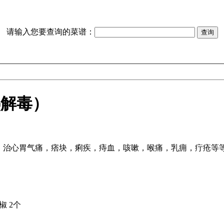
请输入您要查询的菜谱：
热解毒）
。治心胃气痛，痞块，痢疾，痔血，咳嗽，喉痛，乳痈，疔疮等
椒 2个