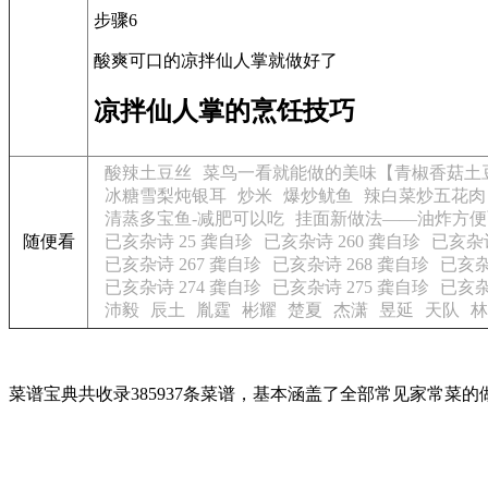
步骤6
酸爽可口的凉拌仙人掌就做好了
凉拌仙人掌的烹饪技巧
酸辣土豆丝
菜鸟一看就能做的美味【青椒香菇土
冰糖雪梨炖银耳
炒米
爆炒鱿鱼
辣白菜炒五花肉
清蒸多宝鱼-减肥可以吃
挂面新做法——油炸方便
随便看
已亥杂诗 25 龚自珍
已亥杂诗 260 龚自珍
已亥杂诗
已亥杂诗 267 龚自珍
已亥杂诗 268 龚自珍
已亥杂
已亥杂诗 274 龚自珍
已亥杂诗 275 龚自珍
已亥杂
沛毅
辰土
胤霆
彬耀
楚夏
杰潇
昱延
天队
林
菜谱宝典共收录385937条菜谱，基本涵盖了全部常见家常菜