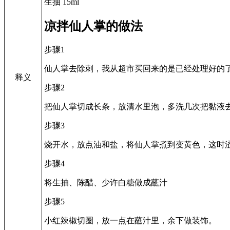
生抽 15ml
凉拌仙人掌的做法
步骤1
仙人掌去除刺，我从超市买回来的是已经处理好的
释义
步骤2
把仙人掌切成长条，放清水里泡，多洗几次把黏液
步骤3
烧开水，放点油和盐，将仙人掌煮到变黄色，这时
步骤4
将生抽、陈醋、少许白糖做成蘸汁
步骤5
小红辣椒切圈，放一点在蘸汁里，余下做装饰。