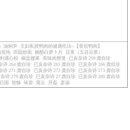
汤
油焖笋
主妇私授鸭肉的健康吃法--【香煎鸭肉】
煎馄饨
田园炒面
糖醋白萝卜片
豆浆（五谷豆浆）
利通心粉
椒盐腰果
美味肉蟹煲
已亥杂诗 259 龚自珍
诗 264 龚自珍
已亥杂诗 265 龚自珍
已亥杂诗 266 龚自珍
诗 271 龚自珍
已亥杂诗 272 龚自珍
已亥杂诗 273 龚自珍
杂诗 279 龚自珍
已亥杂诗 27 龚自珍
已亥杂诗 280 龚自珍
日国
智慷
咏藿
冀云
开磊
彦涵