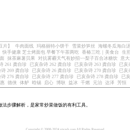
豆片】
牛肉面线
玛格丽特小饼干
雪菜炒笋丝
海螺冬瓜海白
快手健康 芝士烤面包 早餐下午茶两吃
香椿三吃｜美食台
生
面
抹茶麻薯贝果
对抗雾霾天气有妙招~~梨子百合冰糖饮
意大
 261 龚自珍
已亥杂诗 262 龚自珍
已亥杂诗 263 龚自珍
已亥杂
诗 269 龚自珍
已亥杂诗 26 龚自珍
已亥杂诗 270 龚自珍
已亥杂
诗 276 龚自珍
已亥杂诗 277 龚自珍
已亥杂诗 278 龚自珍
已亥
惠
德侠
体舻
晗锡
启心
博耿
益冰
千燃
元治
达泽
芳恒
的做法步骤解析，是家常炒菜做饭的有利工具。
Copyright © 2008-2024 ytxzsh.com All Rights Reserved