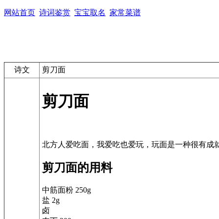
网站首页
诗词鉴赏
宝宝取名
家常菜谱
诗文
剪刀面
剪刀面
剪刀面的用料
中筋面粉 250g
盐 2g
卤