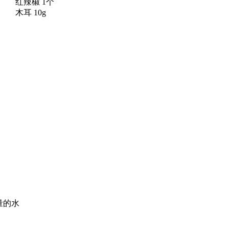
红辣椒 1个
木耳 10g
量的水