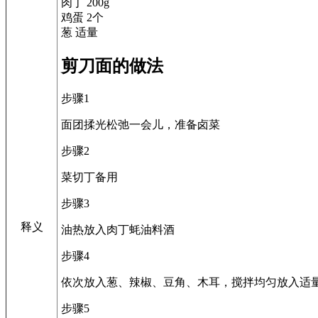
肉丁 200g
鸡蛋 2个
葱 适量
剪刀面的做法
步骤1
面团揉光松弛一会儿，准备卤菜
步骤2
菜切丁备用
步骤3
释义
油热放入肉丁蚝油料酒
步骤4
依次放入葱、辣椒、豆角、木耳，搅拌均匀放入适
步骤5