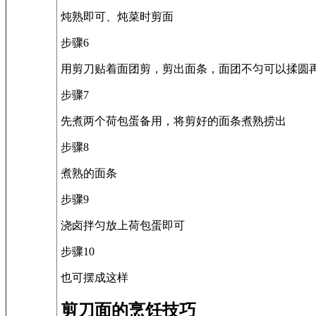
炖熟即可、炖菜时剪面
步骤6
用剪刀贴着面团剪，剪出面条，面团不匀可以揉圆
步骤7
先煮两个荷包蛋备用，将剪好的面条煮熟捞出
步骤8
煮熟的面条
步骤9
浇卤拌匀放上荷包蛋即可
步骤10
也可摆成这样
剪刀面的烹饪技巧