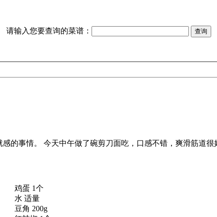
请输入您要查询的菜谱：
鸡蛋 1个
水 适量
豆角 200g