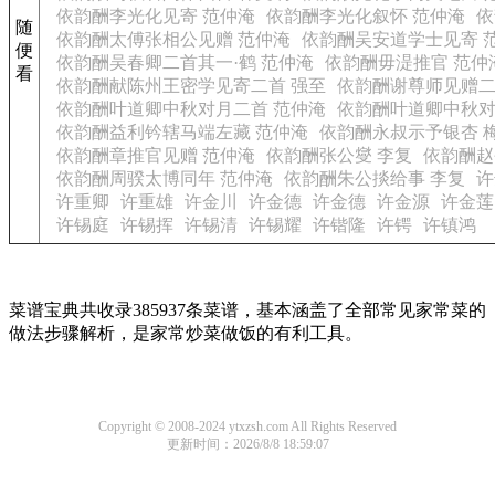
依韵酬李光化见寄 范仲淹
依韵酬李光化叙怀 范仲淹
依
随
依韵酬太傅张相公见赠 范仲淹
依韵酬吴安道学士见寄 
便
依韵酬吴春卿二首其一·鹤 范仲淹
依韵酬毋湜推官 范仲
看
依韵酬献陈州王密学见寄二首 强至
依韵酬谢尊师见赠二
依韵酬叶道卿中秋对月二首 范仲淹
依韵酬叶道卿中秋对
依韵酬益利钤辖马端左藏 范仲淹
依韵酬永叔示予银杏 
依韵酬章推官见赠 范仲淹
依韵酬张公燮 李复
依韵酬赵
依韵酬周骙太博同年 范仲淹
依韵酬朱公掞给事 李复
许
许重卿
许重雄
许金川
许金德
许金德
许金源
许金莲
许锡庭
许锡挥
许锡清
许锡耀
许锴隆
许锷
许镇鸿
菜谱宝典共收录385937条菜谱，基本涵盖了全部常见家常菜的
做法步骤解析，是家常炒菜做饭的有利工具。
Copyright © 2008-2024 ytxzsh.com All Rights Reserved
更新时间：2026/8/8 18:59:07