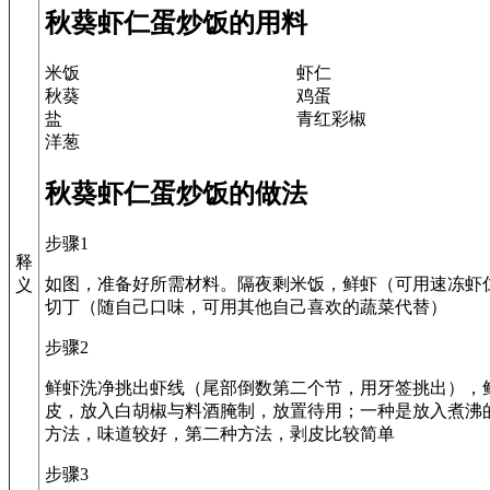
秋葵虾仁蛋炒饭的用料
米饭
虾仁
秋葵
鸡蛋
盐
青红彩椒
洋葱
秋葵虾仁蛋炒饭的做法
步骤1
释
如图，准备好所需材料。隔夜剩米饭，鲜虾（可用速冻虾
义
切丁（随自己口味，可用其他自己喜欢的蔬菜代替）
步骤2
鲜虾洗净挑出虾线（尾部倒数第二个节，用牙签挑出），
皮，放入白胡椒与料酒腌制，放置待用；一种是放入煮沸
方法，味道较好，第二种方法，剥皮比较简单
步骤3