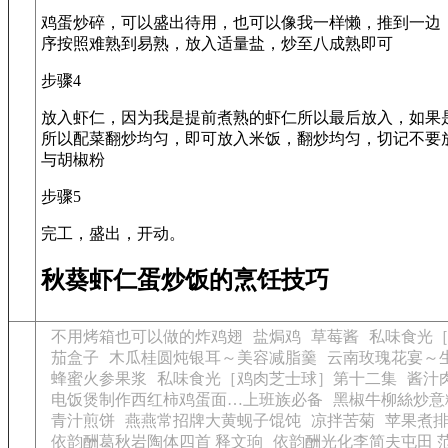
鸡蛋炒碎，可以盛出待用，也可以像我一样懒，推到一边
序按照难熟到易熟，放入适量盐，炒至八成熟即可
步骤4
放入虾仁，因为我是提前煮熟的虾仁所以最后放入，如果
所以配菜翻炒均匀，即可放入米饭，翻炒均匀，切记不要
与胡椒粉
步骤5
完工，盛出，开动。
秋葵虾仁蛋炒饭的烹饪技巧
不用烤箱也可以做的炸鸡翅
盐焗鸡
草莓酱
私味食光
茄盒子
木瓜桂圆炖银耳～美容减脂羹
云南玫瑰花宴～
蜂蜜火参果浆
私味食光［鸡肉芝士球］第十二集
酱汁
电饭煲制作西红柿鸡蛋面…上班族必备
黑椒牛柳絲炒意
青汁煎饼
燕燕常招牌大黄蚬子馄饨
凉拌苦菊
苹果煮
依韵酬葛秋岩陶体四首 释文珦
依韵酬光化李简夫屯田 