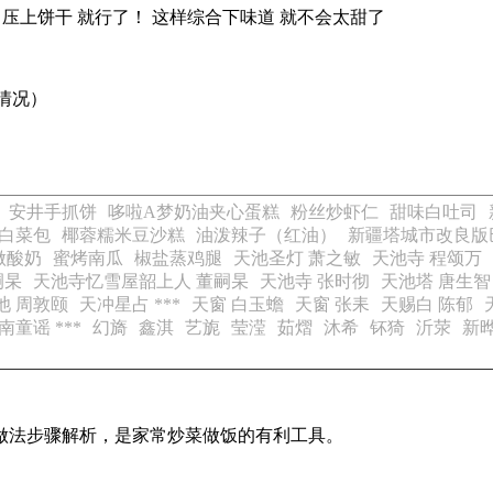
 压上饼干 就行了！ 这样综合下味道 就不会太甜了
箱情况）
安井手抓饼
哆啦A梦奶油夹心蛋糕
粉丝炒虾仁
甜味白吐司
白菜包
椰蓉糯米豆沙糕
油泼辣子（红油）
新疆塔城市改良版
做酸奶
蜜烤南瓜
椒盐蒸鸡腿
天池圣灯 萧之敏
天池寺 程颂万
嗣杲
天池寺忆雪屋韶上人 董嗣杲
天池寺 张时彻
天池塔 唐生智
池 周敦颐
天冲星占 ***
天窗 白玉蟾
天窗 张耒
天赐白 陈郁
童谣 ***
幻旖
鑫淇
艺旎
莹滢
茹熠
沐希
钚猗
沂荥
新
的做法步骤解析，是家常炒菜做饭的有利工具。