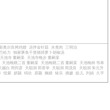
新奥尔良烤鸡翅
凉拌金针菇
水煮肉
三明治
巴哈力
独家豚鱼干煲猪蹄萝卜胡椒汤
天池寺 董嗣杲
天池寺晚步 董嗣杲
天池晚眺二首 董嗣杲
天池晚眺二首 董嗣杲
天池晚棹 韦皋
天赐白 周邦彦
天聪洞 郭君举
天聪洞 周茂良
天聪洞 朱元升
晔
悦紫
妍颍
绢欣
原颖
幽婧
铱乐
摘嫒
皓儿
列娟
久平