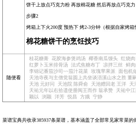
饼干上放点巧克力粉 再放棉花糖 然后再放点巧克力
步骤2
烤箱上下火200度 预热下 烤2-3分钟（根据自家烤
棉花糖饼干的烹饪技巧
桂花糖膏
花胶海参煲鸡汤
椰香南瓜馒头
红烧肉
红萝卜玉米排骨汤
法式焦糖布丁
凉拌三丝
鲜肉
李锦记番茄沙司~~茄汁花菜
玫瑰苹果派
面包机
随便看
天池寺夜与主僧觉翁圆上共坐谈浯溪山水之胜 董
天池 元好问
天池院 陈舜俞
天池赠回老 王洋
天
天祐元年以右拾遗使册闽王而作 翁承赞
天祐中江南
颖以
浏颖
洋芳
悦昌
方娥
宁静
菜谱宝典共收录385937条菜谱，基本涵盖了全部常见家常菜