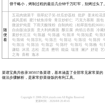
饼干略小，烤制过程的最后几分钟千万盯牢，别烤过头了
五花肉烧菜干
翡翠妃子笑-丝瓜炒荔枝
批萨
姜末松花
戚风蛋糕
蜜汁鱿鱼排骨
青豆炒虾仁
巧克力慕斯
面包
微波炉炖蛋
下雨天酸辣粉
自制肉松（柏翠面包机9600
随
自由版油泼面
意大利肉酱面
酿豆腐
肉馅云吞面
冷藏
便
素炒长豇豆
句 陈越
句 陈越
句 陈泽
句 陈知柔
句 陈
看
句 陈铸
句 陈宗礼
句 陈丕
句 陈诂
句 陈埙
句 陈抟
句 陈洎
句 陈洎
句 陈宓
句 陈纡
句 陈珏
句 陈桷
句
谦聪
沐泯
志松
昆清
懋明
能焱
瑞潼
澜泸
妤迎
艺
之海
喜榕
逸冰
菜谱宝典共收录385937条菜谱，基本涵盖了全部常见家常菜的
做法步骤解析，是家常炒菜做饭的有利工具。
Copyright © 2008-2024 ytxzsh.com All Rights Reserved
更新时间：2026/8/8 20:49:45