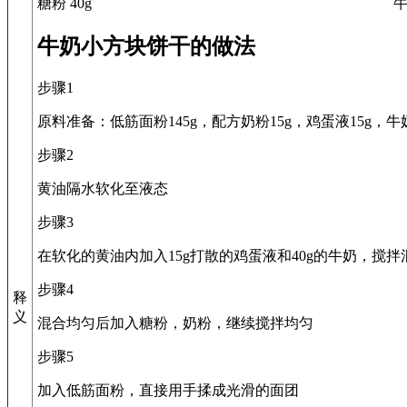
糖粉 40g
牛
牛奶小方块饼干的做法
步骤1
原料准备：低筋面粉145g，配方奶粉15g，鸡蛋液15g，牛奶
步骤2
黄油隔水软化至液态
步骤3
在软化的黄油内加入15g打散的鸡蛋液和40g的牛奶，搅拌
步骤4
释
义
混合均匀后加入糖粉，奶粉，继续搅拌均匀
步骤5
加入低筋面粉，直接用手揉成光滑的面团