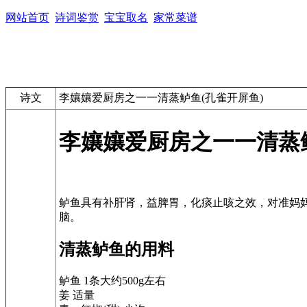
网站首页
诗词鉴赏
宝宝取名
家常菜谱
诗文
李孃孃爱厨房之一一清蒸鲈鱼(孔雀开屏鱼)
李孃孃爱厨房之一一清蒸鲈
鲈鱼具有补肝肾，益脾胃，化痰止咳之效，对准妈
清蒸鲈鱼的用料
鲈鱼 1条大约500g左右
姜 适量