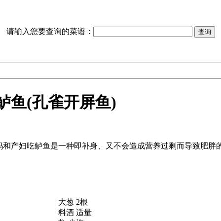
请输入您要查询的菜谱：
鱼(孔雀开屏鱼)
妈和产妇吃鲈鱼是一种即补身、又不会造成营养过剩而导致肥胖的
大葱 2根
料酒 适量