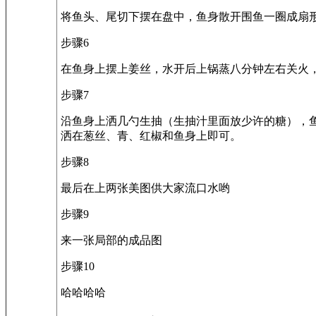
将鱼头、尾切下摆在盘中，鱼身散开围鱼一圈成扇
步骤6
在鱼身上摆上姜丝，水开后上锅蒸八分钟左右关火
步骤7
沿鱼身上洒几勺生抽（生抽汁里面放少许的糖），
洒在葱丝、青、红椒和鱼身上即可。
步骤8
最后在上两张美图供大家流口水哟
步骤9
来一张局部的成品图
步骤10
哈哈哈哈