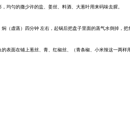
形，均匀的撒少许的盐、姜丝、料酒、大葱叶用来码味去腥。
，焖（虚蒸）四分钟 左右，起锅后把盘子里面的蒸气水倒掉，把
鱼的表面在铺上葱丝、青、红椒丝、（青条椒、小米辣这一两样