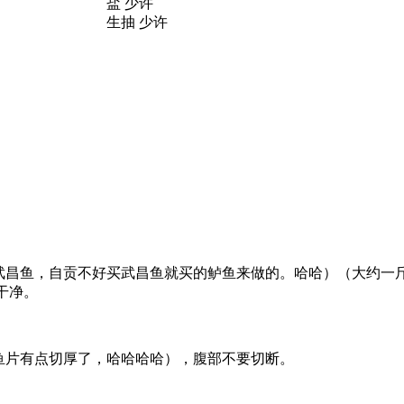
盐 少许
生抽 少许
昌鱼，自贡不好买武昌鱼就买的鲈鱼来做的。哈哈）（大约一斤
干净。
鱼片有点切厚了，哈哈哈哈），腹部不要切断。