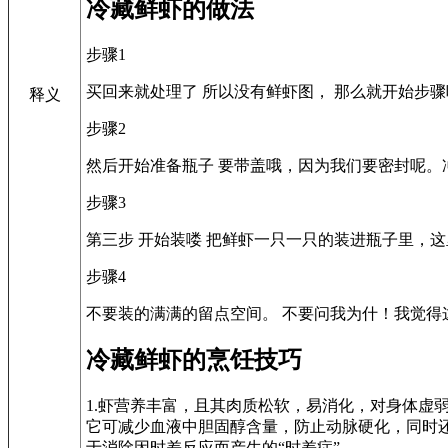
冷藏鲜虾的做法
步骤1
买回来就处理了 所以没有鲜虾图， 那么就开始步
释义
步骤2
然后开始准备瓶子 要带盖哦，因为我们要密封呢。
步骤3
第三步 开始装喽 把鲜虾一只一只的装进瓶子里，这
步骤4
不要装的满满的留点空间。 不要问我为什！我觉得
冷藏鲜虾的烹饪技巧
1.虾营养丰富，且其肉质松软，易消化，对身体虚
它可减少血液中胆固醇含量，防止动脉硬化，同时
于消除因时差反应而产生的“时差症”。